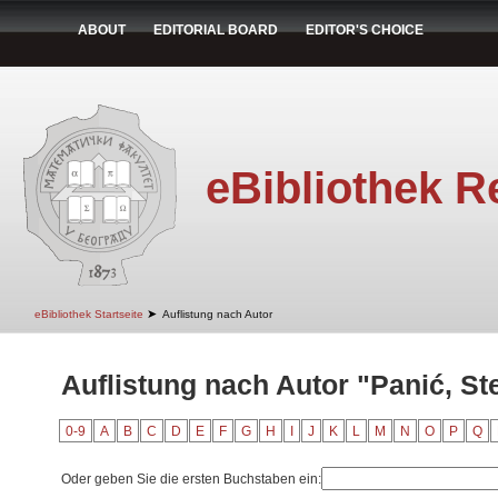
ABOUT
EDITORIAL BOARD
EDITOR'S CHOICE
eBibliothek R
➤
eBibliothek Startseite
Auflistung nach Autor
Auflistung nach Autor "Panić, St
0-9
A
B
C
D
E
F
G
H
I
J
K
L
M
N
O
P
Q
Oder geben Sie die ersten Buchstaben ein: