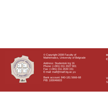
© Copyright 2008 Faculty of
Mathematics, University of Belgrade
C
Address: Studentski trg 16
Phone: (+381) 011 2027 801
Fax: (+381) 011 2630 151
E-mail: matf@matf.bg.ac.yu
Bank account: 840-181 5666-68
V
PIB: 100046603
S