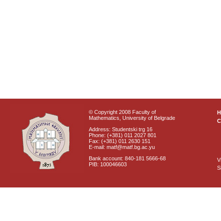
© Copyright 2008 Faculty of
Mathematics, University of Belgrade
C
Address: Studentski trg 16
Phone: (+381) 011 2027 801
Fax: (+381) 011 2630 151
E-mail: matf@matf.bg.ac.yu
Bank account: 840-181 5666-68
V
PIB: 100046603
S