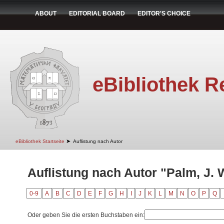
ABOUT
EDITORIAL BOARD
EDITOR'S CHOICE
eBibliothek R
➤
eBibliothek Startseite
Auflistung nach Autor
Auflistung nach Autor "Palm, J. 
0-9
A
B
C
D
E
F
G
H
I
J
K
L
M
N
O
P
Q
Oder geben Sie die ersten Buchstaben ein: