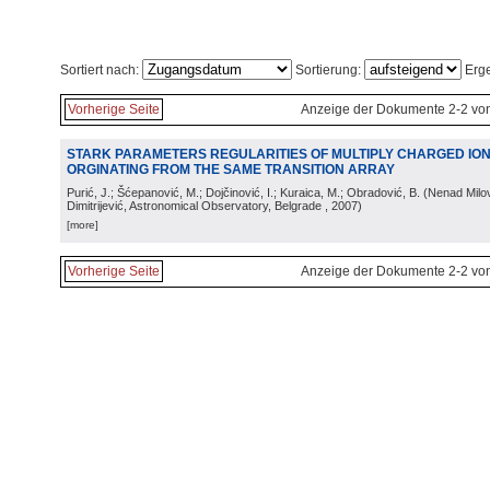
Sortiert nach:
Sortierung:
Erge
Vorherige Seite
Anzeige der Dokumente 2-2 vo
STARK PARAMETERS REGULARITIES OF MULTIPLY CHARGED ION
ORGINATING FROM THE SAME TRANSITION ARRAY
Purić, J.; Šćepanović, M.; Dojčinović, I.; Kuraica, M.; Obradović, B.
(
Nenad Milov
Dimitrijević, Astronomical Observatory, Belgrade
, 2007
)
[more]
Vorherige Seite
Anzeige der Dokumente 2-2 vo