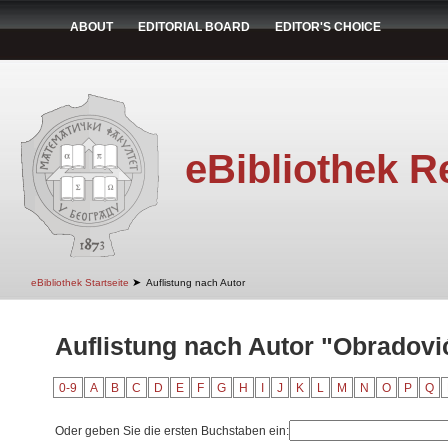
ABOUT
EDITORIAL BOARD
EDITOR'S CHOICE
eBibliothek R
➤
eBibliothek Startseite
Auflistung nach Autor
Auflistung nach Autor "Obradović
0-9
A
B
C
D
E
F
G
H
I
J
K
L
M
N
O
P
Q
Oder geben Sie die ersten Buchstaben ein: