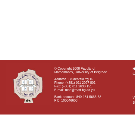
© Copyright 2008 Faculty of
Mathematics, University of Belgrade
C
Address: Studentski trg 16
Phone: (+381) 011 2027 801
Fax: (+381) 011 2630 151
E-mail: matf@matf.bg.ac.yu
Bank account: 840-181 5666-68
V
PIB: 100046603
S