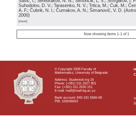
Savić, I.; Serebrakov, N. N.; Simončik, L. V.; Smrglikov, I. P
Suhodolov, D. V.; Tarasenko, N. V.; Trtica, M.; Ćuk, M.; Čern
A. F.; Čubrik, N. I.; Čumakov, A. N.; Šimanovič, V. D.
(
Astro
2000
)
[more]
Now showing items 1-1 of 1
© Copyright 2008 Faculty of
Mathematics, University of Belgrade
C
Address: Studentski trg 16
Phone: (+381) 011 2027 801
Fax: (+381) 011 2630 151
E-mail: matf@matf.bg.ac.yu
Bank account: 840-181 5666-68
V
PIB: 100046603
S