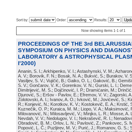
Sort by:
Order:
Results:
Now showing items 1-1 of 1
PROCEEDINGS OF THE 3rd BELARUSSIA
SYMPOSIUM ON PHYSICS AND DIAGNOS
LABORATORY & ASTROPHYSICAL PLASM
I'2000)
Ananin, S. I.; Arkhipenko, V. I.; Astashynski, V. M.; Azharon
A. V.; Borovik, F. N.; Bosak, N. A.; Bukvić, S.; Burakov, V. 
Vasiljev, S. V.; Vujičić, B.; Gaiko, O. L.; Gaković, B.; Gemiš
S. V.; Gončarov, V. K.; Gorenkov, V. N.; Gurski, L. I.; Dem
Dimitrijević, M. S.; Dojčinović, I. P.; Dramićanin, M.; Drinčić,
Djurović, S.; Eršov - Pavlov, E.; Efremov, V. V.; Zagorski, A.
Zolotovski, A. I.; Ivanov, A. O.; Ivković, M.; Jovićević, S.; Kir
R.; Konjević, N.; Korotkov, K. V.; Kostokevič, E. A.; Krstić,
Kuznečik, O. P.; Kuraica, M. M.; Liopo, V. A.; Maksimović, R.
Milovanović, N.; Milosavljević, V.; Minjko, L. R.; Mosse, A. L
Nevdah, V. V.; Nedolugov, V. I.; Nekraševič, R. I.; Nenadović,
Obradović, B. M.; Orlov, L. N.; Pavlović, Z.; Pankovec, S. M
Popović, L. Č.; Puzljirev, M. V.; Purić, J.; Romanov, G. S.;