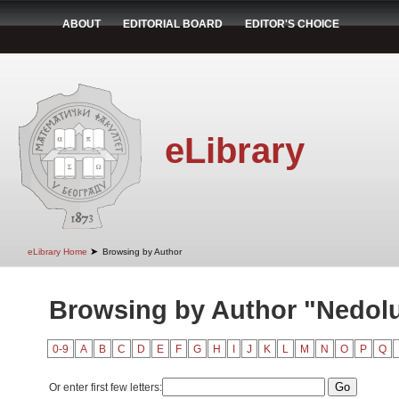
ABOUT
EDITORIAL BOARD
EDITOR'S CHOICE
eLibrary
➤
eLibrary Home
Browsing by Author
Browsing by Author "Nedolug
0-9
A
B
C
D
E
F
G
H
I
J
K
L
M
N
O
P
Q
Or enter first few letters: