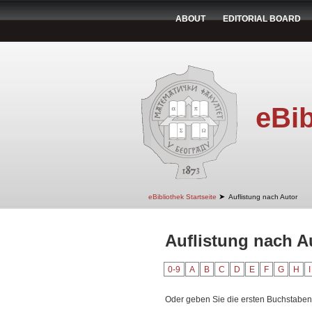
ABOUT
EDITORIAL BOARD
eBib
➤
eBibliothek Startseite
Auflistung nach Autor
Auflistung nach A
0-9
A
B
C
D
E
F
G
H
I
Oder geben Sie die ersten Buchstaben