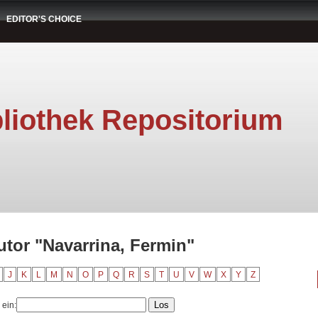
EDITOR'S CHOICE
liothek Repositorium
utor "Navarrina, Fermin"
J
K
L
M
N
O
P
Q
R
S
T
U
V
W
X
Y
Z
 ein: