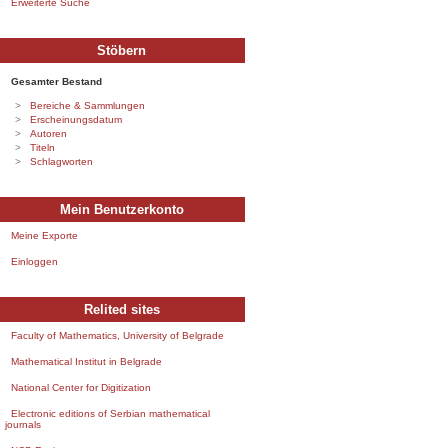
Erweiterte Suche
Stöbern
Gesamter Bestand
Bereiche & Sammlungen
Erscheinungsdatum
Autoren
Titeln
Schlagworten
Mein Benutzerkonto
Meine Exporte
Einloggen
Relited sites
Faculty of Mathematics, University of Belgrade
Mathematical Institut in Belgrade
National Center for Digitization
Electronic editions of Serbian mathematical
journals