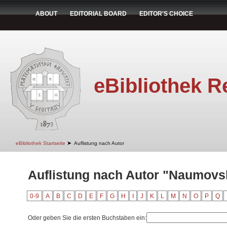
ABOUT
EDITORIAL BOARD
EDITOR'S CHOICE
eBibliothek R
➤
eBibliothek Startseite
Auflistung nach Autor
Auflistung nach Autor "Naumovsk
0-9
A
B
C
D
E
F
G
H
I
J
K
L
M
N
O
P
Q
Oder geben Sie die ersten Buchstaben ein: