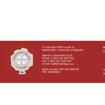
© Copyright 2008 Faculty of
Mathematics, University of Belgrade
C
Address: Studentski trg 16
Phone: (+381) 011 2027 801
Fax: (+381) 011 2630 151
E-mail: matf@matf.bg.ac.yu
Bank account: 840-181 5666-68
V
PIB: 100046603
S