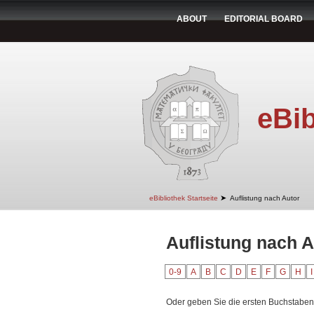
ABOUT
EDITORIAL BOARD
eBib
➤
eBibliothek Startseite
Auflistung nach Autor
Auflistung nach 
0-9
A
B
C
D
E
F
G
H
I
Oder geben Sie die ersten Buchstaben