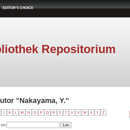
EDITOR'S CHOICE
liothek Repositorium
Autor "Nakayama, Y."
J
K
L
M
N
O
P
Q
R
S
T
U
V
W
X
Y
Z
 ein: