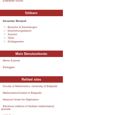
Erweiterte Suche
Stöbern
Gesamter Bestand
Bereiche & Sammlungen
Erscheinungsdatum
Autoren
Titeln
Schlagworten
Mein Benutzerkonto
Meine Exporte
Einloggen
Relited sites
Faculty of Mathematics, University of Belgrade
Mathematical Institut in Belgrade
National Center for Digitization
Electronic editions of Serbian mathematical
journals