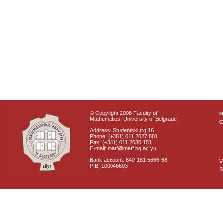
© Copyright 2008 Faculty of
Mathematics, University of Belgrade
C
Address: Studentski trg 16
Phone: (+381) 011 2027 801
Fax: (+381) 011 2630 151
E-mail: matf@matf.bg.ac.yu
Bank account: 840-181 5666-68
V
PIB: 100046603
S