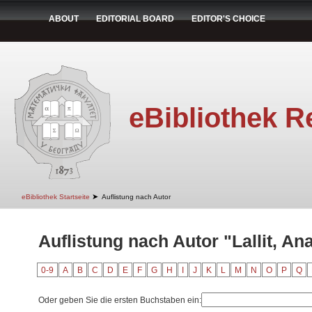
ABOUT
EDITORIAL BOARD
EDITOR'S CHOICE
eBibliothek R
➤
eBibliothek Startseite
Auflistung nach Autor
Auflistung nach Autor "Lallit, An
0-9
A
B
C
D
E
F
G
H
I
J
K
L
M
N
O
P
Q
Oder geben Sie die ersten Buchstaben ein: