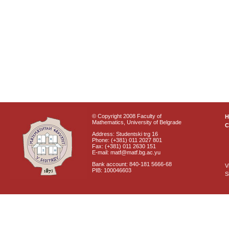
© Copyright 2008 Faculty of
Mathematics, University of Belgrade
C
Address: Studentski trg 16
Phone: (+381) 011 2027 801
Fax: (+381) 011 2630 151
E-mail: matf@matf.bg.ac.yu
Bank account: 840-181 5666-68
V
PIB: 100046603
S