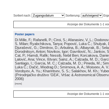
Sortiert nach:
Sortierung:
Erge
Anzeige der Dokumente 1-1 vo
Poster papers
Di Mille, F.; Rafanelli, P.; Ciroi, S.; Afanasiev, V. L.; Dodonov,
S. Milan; Ryabchikova, Tanya; Popović, Luka Č.; Shulyak, 
Djurašević, G.; Dimitrov, D.; Arbutina, B.; Albayrak, B.; Sel
Dorodnitsyn, Anton; Novikov, Igor; Gavrilović, N.; Jankov, S
Cat, P.; Hamdi, Rafik; Nessib, Nebil Ben; Korcakova, Daniela
Lalović, Ana; Vince, Ištvan; Sainz, A.; Calzada, M. D.; Garci
Santiago, I.; Garcia, M. C.; Calzada, M. D.; Pineda, M.; Sim
Luka Č.; Dačić, Miodrag D.; Smirnova, A. A.; Moiseev, A. V.;
Vorobyev, A. Yu.; Kharintsev, S. S.; Salakhov, M. Kh.; Yube
(
Prirodnjačko društvo 'GEA', Vršac & Astronomical Observa
2006
)
[more]
Anzeige der Dokumente 1-1 vo