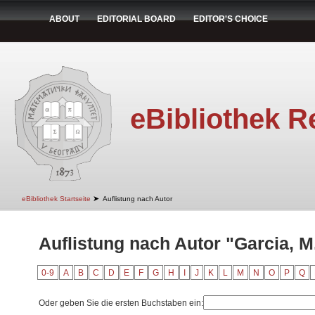
ABOUT
EDITORIAL BOARD
EDITOR'S CHOICE
eBibliothek R
➤
eBibliothek Startseite
Auflistung nach Autor
Auflistung nach Autor "Garcia, M
0-9
A
B
C
D
E
F
G
H
I
J
K
L
M
N
O
P
Q
Oder geben Sie die ersten Buchstaben ein: