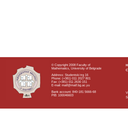
© Copyright 2008 Faculty of
Mathematics, University of Belgrade
C
Address: Studentski trg 16
Phone: (+381) 011 2027 801
Fax: (+381) 011 2630 151
E-mail: matf@matf.bg.ac.yu
Bank account: 840-181 5666-68
V
PIB: 100046603
S