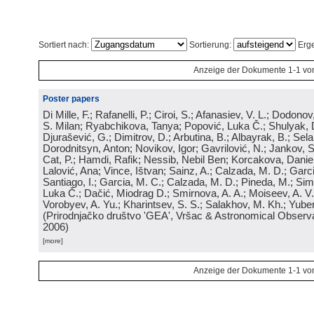
Sortiert nach:
Sortierung:
Erge
Anzeige der Dokumente 1-1 vo
Poster papers
Di Mille, F.; Rafanelli, P.; Ciroi, S.; Afanasiev, V. L.; Dodonov,
S. Milan; Ryabchikova, Tanya; Popović, Luka Č.; Shulyak, 
Djurašević, G.; Dimitrov, D.; Arbutina, B.; Albayrak, B.; Sel
Dorodnitsyn, Anton; Novikov, Igor; Gavrilović, N.; Jankov, S
Cat, P.; Hamdi, Rafik; Nessib, Nebil Ben; Korcakova, Daniela
Lalović, Ana; Vince, Ištvan; Sainz, A.; Calzada, M. D.; Garci
Santiago, I.; Garcia, M. C.; Calzada, M. D.; Pineda, M.; Sim
Luka Č.; Dačić, Miodrag D.; Smirnova, A. A.; Moiseev, A. V.;
Vorobyev, A. Yu.; Kharintsev, S. S.; Salakhov, M. Kh.; Yube
(
Prirodnjačko društvo 'GEA', Vršac & Astronomical Observa
2006
)
[more]
Anzeige der Dokumente 1-1 vo