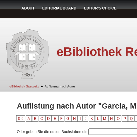
ABOUT
EDITORIAL BOARD
EDITOR'S CHOICE
eBibliothek R
➤
eBibliothek Startseite
Auflistung nach Autor
Auflistung nach Autor "Garcia, M
0-9
A
B
C
D
E
F
G
H
I
J
K
L
M
N
O
P
Q
Oder geben Sie die ersten Buchstaben ein: