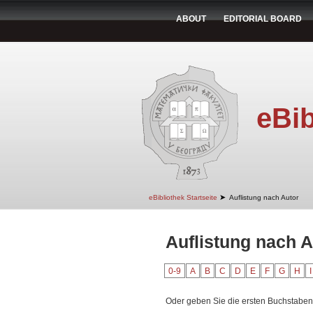
ABOUT
EDITORIAL BOARD
eBib
➤
eBibliothek Startseite
Auflistung nach Autor
Auflistung nach A
0-9
A
B
C
D
E
F
G
H
I
Oder geben Sie die ersten Buchstaben