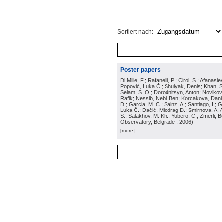
Sortiert nach:
Poster papers
Di Mille, F.; Rafanelli, P.; Ciroi, S.; Afana
Popović, Luka Č.; Shulyak, Denis; Khan, Ser
Selam, S. O.; Dorodnitsyn, Anton; Novikov, 
Rafik; Nessib, Nebil Ben; Korcakova, Daniel
D.; Garcia, M. C.; Sainz, A.; Santiago, I.;
Luka Č.; Dačić, Miodrag D.; Smirnova, A. A.
S.; Salakhov, M. Kh.; Yubero, C.; Zmerli,
Observatory, Belgrade
, 2006
)
[more]