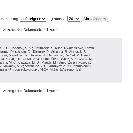
Sortierung:
Ergebnisse:
Anzeige der Dokumente 1-1 von 1
siev, V. L.; Dodonov, S. N.; Dimitrijević, S. Milan; Ryabchikova, Tanya;
gey; Djurašević, G.; Dimitrov, D.; Arbutina, B.; Albayrak, B.;
Igor; Gavrilović, N.; Jankov, S.; Mathias, P.; De Cat, P.; Hamdi,
a; Kubat, Jiri; Lalović, Ana; Vince, Ištvan; Sainz, A.; Calzada, M.
 Garcia, M. C.; Calzada, M. D.; Pineda, M.; Simić, Zoran; Popović,
; Moiseev, A. V.; Afanasiev, V. L.; Vorobyev, A. Yu.; Kharintsev, S.
 Besma
(
Prirodnjačko društvo 'GEA', Vršac & Astronomical
Anzeige der Dokumente 1-1 von 1