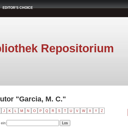
EDITOR'S CHOICE
liothek Repositorium
utor "Garcia, M. C."
J
K
L
M
N
O
P
Q
R
S
T
U
V
W
X
Y
Z
 ein: