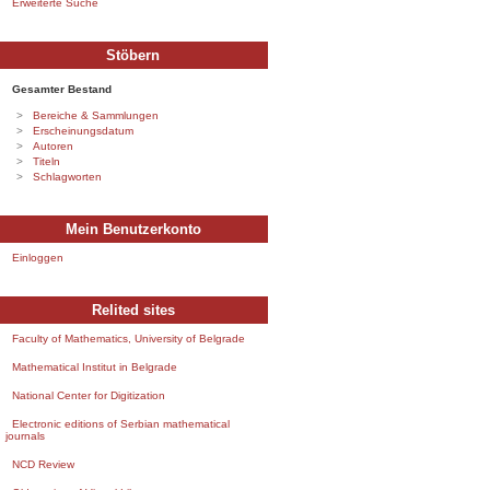
Erweiterte Suche
Stöbern
Gesamter Bestand
Bereiche & Sammlungen
Erscheinungsdatum
Autoren
Titeln
Schlagworten
Mein Benutzerkonto
Einloggen
Relited sites
Faculty of Mathematics, University of Belgrade
Mathematical Institut in Belgrade
National Center for Digitization
Electronic editions of Serbian mathematical
journals
NCD Review