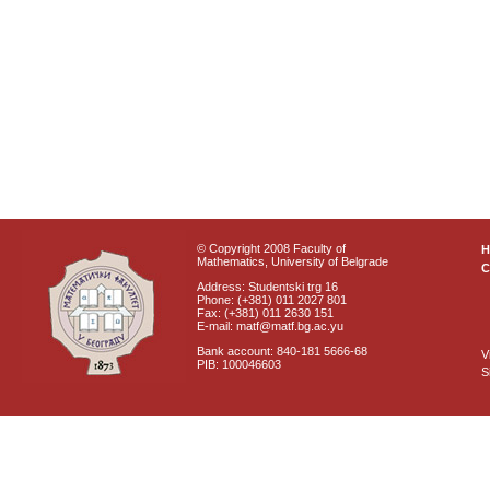
© Copyright 2008 Faculty of
Mathematics, University of Belgrade
C
Address: Studentski trg 16
Phone: (+381) 011 2027 801
Fax: (+381) 011 2630 151
E-mail: matf@matf.bg.ac.yu
Bank account: 840-181 5666-68
V
PIB: 100046603
S