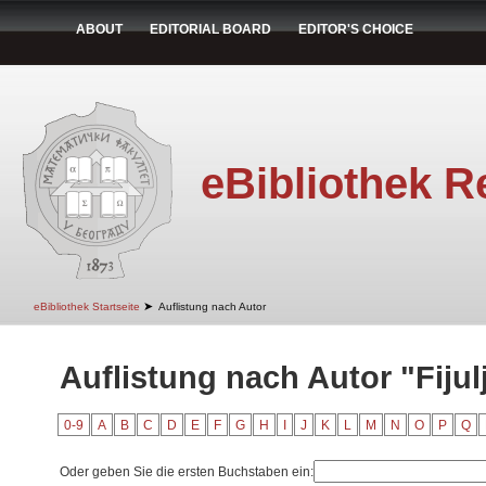
ABOUT
EDITORIAL BOARD
EDITOR'S CHOICE
eBibliothek R
➤
eBibliothek Startseite
Auflistung nach Autor
Auflistung nach Autor "Fijul
0-9
A
B
C
D
E
F
G
H
I
J
K
L
M
N
O
P
Q
Oder geben Sie die ersten Buchstaben ein: