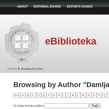
ABOUT
EDITORIAL BOARD
EDITOR'S CHOICE
eBiblioteka
➤
Početna
Browsing by Author
Browsing by Author "Damlja
0-9
A
B
C
D
E
F
G
H
I
J
K
L
M
N
O
P
Q
Or enter first few letters: