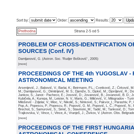
Sort by:
Order:
Results:
Prethodna
Strana 2-5 od 5
PROBLEM OF CROSS-IDENTIFICATION O
SOURCES (Conf. IV)
Damljanović, G.
(
Astron. Soc. 'Rudjer Bošković'
, 2005
)
[more]
PROCEEDINGS OF THE 4th YUGOSLAV -
ASTRONOMICAL MEETING
Arsenijević, J.; Babović, V.; Barlai, K.; Beirmann, P.L.; Cvetković, Z.; Ćirković, 
M.; Damljanović, G.; Dimitrijević, M. S.; Djeniže, S.; Djokić, M.; Djordjević, R.; D
Jankov, S.; Janot - Pacheco, E.; Josović, D.; Jovanović, B.; Jovanović, B. D.; J
Kubičela, A.; Kurepa, M.; Leister, N. V.; Maris, G.; Milićević, V.; Milogradov - Turin,
Milošević - Zdjelar, V.; Mioc, V.; Nikolić, S.; Ninković, S.; Pakvor, I.; Parashiv, P.;
Pop, A.; Popescu, P.; Popescu, R.; Popović, G. M.; Popović, L. Č.; Popović, N.; P
Brechot, S.; Samurović, S.; Simić, S.; Stavinski, M.; Tadić, M.; Tankosić, D.; Tomi
Trajkovska, V.; Vince, I.; Vince, A.; Vranješ, J.; Živkov, V.
(
Astron. Obs. Belgrad
[more]
PROCEEDINGS OF THE FIRST HUNGARIA