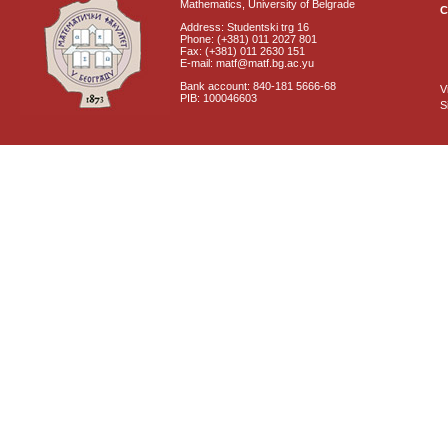
Mathematics, University of Belgrade
C
Address: Studentski trg 16
Phone: (+381) 011 2027 801
Fax: (+381) 011 2630 151
E-mail: matf@matf.bg.ac.yu
Bank account: 840-181 5666-68
V
PIB: 100046603
S