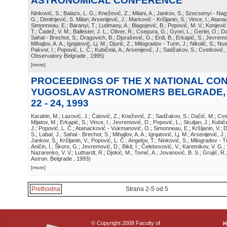
ASTRONOMICAL CONFERENCE
Ninković, S.; Balazs, L. G.; Knežević, Z.; Milani, A.; Jankov, S.; Szecsenyi - Na
G.; Dimitrijević, S. Milan; Arsenijević, J.; Marković - Kršljanin, S.; Vince, I.; At
Simonneau, E.; Baranyi, T.; Ludmany, A.; Blagojević, B.; Popović, M. V.; Konjević
T.; Čadež, V. M.; Ballester, J. L.; Oliver, R.; Csepura, G.; Gyori, L.; Gerlei, O.; D
Sahal - Brechot, S.; Dragovich, B.; Djurašević, G.; Erdi, B.; Erkapić, S.; Jevremo
Mihajlov, A. A.; Ignjatović, Lj. M.; Djurić, Z.; Milogradov - Turin, J.; Nikolić, S.; Nu
Pakvor, I.; Popović, L. Č.; Kubičela, A.; Arsenijević, J.; Sadžakov, S.; Cvetković,
Observatory Belgrade
, 1995
)
[more]
PROCEEDINGS OF THE X NATIONAL CO
YUGOSLAV ASTRONOMERS BELGRADE,
22 - 24, 1993
Karabin, M.; Lazović, J.; Ćatović, Z.; Knežević, Z.; Sadžakov, S.; Dačić, M.; Cve
Mijatov, M.; Erkapić, S.; Vince, I.; Jevremović, D.; Popović, L.; Skuljan, J.; Kubičel
J.; Popović, L. Č.; Atanacković - Vukmanović, O.; Simonneau, E.; Kršljanin, V.; Dim
S.; Labat, J.; Sahal - Brechot, S.; Mihajlov, A. A.; Ignjatović, Lj. M.; Arsenijević, J.
Jankov, S.; Kršljanin, V.; Popović, L. Č.; Angelov, T.; Ninković, S.; Milogradov - T
Aničin, I.; Škoro, G.; Jevremović, D.; Bikit, I.; Čelebovović, V.; Karetnikov, V. G
Nazarenko, V. V.; Luthardt, R.; Djokić, M.; Tomić, A.; Jovanović, B. S.; Grujić, R
Astron. Belgrade
, 1993
)
[more]
Prethodna
Strana 2-5 od 5
© Copyright 2008 Faculty of