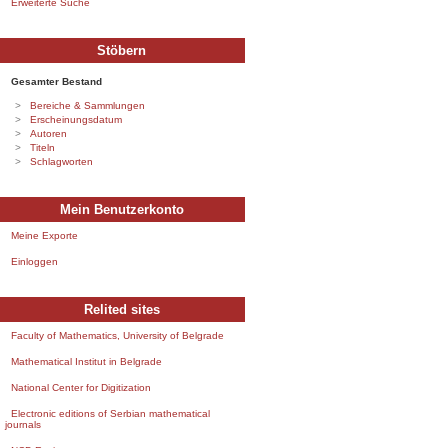
Erweiterte Suche
Stöbern
Gesamter Bestand
Bereiche & Sammlungen
Erscheinungsdatum
Autoren
Titeln
Schlagworten
Mein Benutzerkonto
Meine Exporte
Einloggen
Relited sites
Faculty of Mathematics, University of Belgrade
Mathematical Institut in Belgrade
National Center for Digitization
Electronic editions of Serbian mathematical
journals