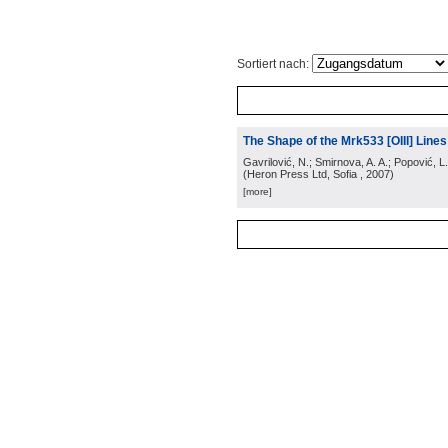
Sortiert nach:
The Shape of the Mrk533 [OIII] Lines:
Gavrilović, N.; Smirnova, A. A.; Popović, L.
(
Heron Press Ltd, Sofia
, 2007
)
[more]