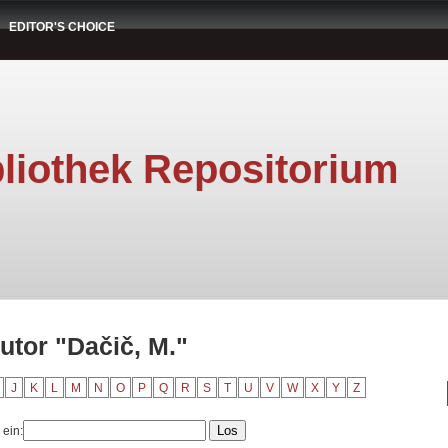
EDITOR'S CHOICE
liothek Repositorium
utor "Dačič, M."
J
K
L
M
N
O
P
Q
R
S
T
U
V
W
X
Y
Z
 ein: