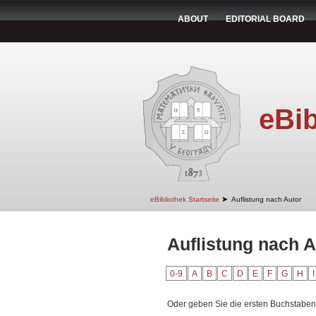
ABOUT
EDITORIAL BOARD
eBib
➤
eBibliothek Startseite
Auflistung nach Autor
Auflistung nach A
0-9
A
B
C
D
E
F
G
H
I
Oder geben Sie die ersten Buchstaben