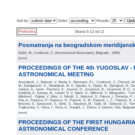
Sort by:
Order:
Results:
Prethodna
Strana 5-12 od 12
Posmatranja na beogradskom meridijans
Dačić, M.; Cvetković, Z.
(
Astronomical Observatory, Belgrade
, 1999
)
[more]
PROCEEDINGS OF THE 4th YUGOSLAV -
ASTRONOMICAL MEETING
Arsenijević, J.; Babović, V.; Barlai, K.; Beirmann, P.L.; Cvetković, Z.; Ćirković, 
M.; Damljanović, G.; Dimitrijević, M. S.; Djeniže, S.; Djokić, M.; Djordjević, R.; D
Jankov, S.; Janot - Pacheco, E.; Josović, D.; Jovanović, B.; Jovanović, B. D.; J
Kubičela, A.; Kurepa, M.; Leister, N. V.; Maris, G.; Milićević, V.; Milogradov - Turin,
Milošević - Zdjelar, V.; Mioc, V.; Nikolić, S.; Ninković, S.; Pakvor, I.; Parashiv, P.;
Pop, A.; Popescu, P.; Popescu, R.; Popović, G. M.; Popović, L. Č.; Popović, N.; P
Brechot, S.; Samurović, S.; Simić, S.; Stavinski, M.; Tadić, M.; Tankosić, D.; Tomi
Trajkovska, V.; Vince, I.; Vince, A.; Vranješ, J.; Živkov, V.
(
Astron. Obs. Belgrad
[more]
PROCEEDINGS OF THE FIRST HUNGARIA
ASTRONOMICAL CONFERENCE