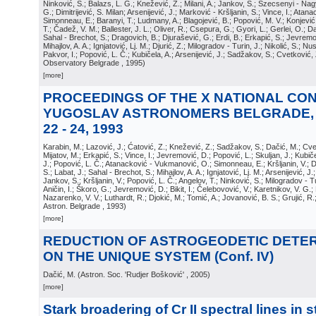
Ninković, S.; Balazs, L. G.; Knežević, Z.; Milani, A.; Jankov, S.; Szecsenyi - Na
G.; Dimitrijević, S. Milan; Arsenijević, J.; Marković - Kršljanin, S.; Vince, I.; At
Simonneau, E.; Baranyi, T.; Ludmany, A.; Blagojević, B.; Popović, M. V.; Konjević
T.; Čadež, V. M.; Ballester, J. L.; Oliver, R.; Csepura, G.; Gyori, L.; Gerlei, O.; D
Sahal - Brechot, S.; Dragovich, B.; Djurašević, G.; Erdi, B.; Erkapić, S.; Jevremo
Mihajlov, A. A.; Ignjatović, Lj. M.; Djurić, Z.; Milogradov - Turin, J.; Nikolić, S.; Nu
Pakvor, I.; Popović, L. Č.; Kubičela, A.; Arsenijević, J.; Sadžakov, S.; Cvetković,
Observatory Belgrade
, 1995
)
[more]
PROCEEDINGS OF THE X NATIONAL CO
YUGOSLAV ASTRONOMERS BELGRADE,
22 - 24, 1993
Karabin, M.; Lazović, J.; Ćatović, Z.; Knežević, Z.; Sadžakov, S.; Dačić, M.; Cve
Mijatov, M.; Erkapić, S.; Vince, I.; Jevremović, D.; Popović, L.; Skuljan, J.; Kubičel
J.; Popović, L. Č.; Atanacković - Vukmanović, O.; Simonneau, E.; Kršljanin, V.; Dim
S.; Labat, J.; Sahal - Brechot, S.; Mihajlov, A. A.; Ignjatović, Lj. M.; Arsenijević, J.
Jankov, S.; Kršljanin, V.; Popović, L. Č.; Angelov, T.; Ninković, S.; Milogradov - T
Aničin, I.; Škoro, G.; Jevremović, D.; Bikit, I.; Čelebovović, V.; Karetnikov, V. G
Nazarenko, V. V.; Luthardt, R.; Djokić, M.; Tomić, A.; Jovanović, B. S.; Grujić, R
Astron. Belgrade
, 1993
)
[more]
REDUCTION OF ASTROGEODETIC DETE
ON THE UNIQUE SYSTEM (Conf. IV)
Dačić, M.
(
Astron. Soc. 'Rudjer Bošković'
, 2005
)
[more]
Stark broadering of Cr II spectral lines in st