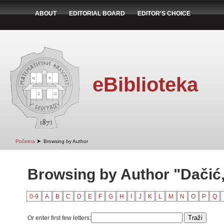
ABOUT
EDITORIAL BOARD
EDITOR'S CHOICE
eBiblioteka
➤
Početna
Browsing by Author
Browsing by Author "Dačić,
0-9
A
B
C
D
E
F
G
H
I
J
K
L
M
N
O
P
Q
Or enter first few letters: