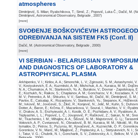
atmospheres
Dimitrijević, S. Milan; Ryabchikova, T.; Simić, Z.; Popović, Luka Č.; Dačić, M.
(
N
Dimitrijević, Astronomical Observatory, Belgrade
, 2007
)
[more]
SVOĐENJE BOŠKOVIĆEVIH ASTROGEOD
ODREĐIVANJA NA SISTEM FK5 (Conf. II)
Dačić, M.
(
Astronomical Observatory, Belgrade
, 2000
)
[more]
VI SERBIAN - BELARUSSIAN SYMPOSIU
AND DIAGNOSTICS OF LABORATORY &
ASTROPHYSICAL PLASMA
Arkhipenko, V. I.; Kirilov, A. A.; Simonchik, L. V.; Zgirouski, S. M.; Astashynski, V.
V.; Kostyukevich, E. A.; Kuzmitski, A. M.; Mishchuk, A. A.; Kuraica, M. M.; Dojčinov
N. A.; Chumakov, A. N.; Stankevich, Yu. A.; Burakov, V.; Dovnar - Zapolskaya, E.
E.; Kozhukh, N.; Raikov, S.; Chaplanov, A. M.; Goncharov, V. K.; Kozadaev, K. V.
M. V.; Petrenko, A. M.; Shkurko, V. V.; Sambuu, M.; Dačić, M.; Dimitrijević, S. M.; 
Pavlov, E.; Catsalap, K.; Rozantsev, V.; Stankevich, Yu.; Stepanov, K.; Hdžievski,
M.; Ivković, M.; Jovićević, S.; Žikić, R.; Konjević, N.; Jelić, M.; Kuhn, S.; Duhovn
Dotter, A.; Baron, E.; Krčma, F.; Mazankova, V.; Soural, I.; Mashko, V. V.; Ryabt
V.; Drakov, A. S.; Enzhyieuski, A. I.; Kostik, O. E.; Pozhidaev, A. V.; Ryabtsev, A
Teplyashin, L. L.; Popović, L. Č.; Jovanović, P.; Rašković, Z.; Sakan, N. M.; Sre
M.; Tkachenko, I. M.; Mihajlov, A. A.; Šišović, N. M.; Majstorović, G. Lj.; Tarasenk
Voitovich, A. P.; Cvetanović, N.; Obradović, B. M.; Kuraica, M. M.; Nikolić, M.; R
Ismailov, D.; Petrov, S.; Pyzyrou, M.; Kovačević, A.; Kuznechik, O. P.; Gorenkov
Gorenkov, V. N.; Marić, M.; Mijajlović, Ž.; Poplavsky, A. L.; Stetyukevich, N. I.; S
I.; Tatur, V. G.; Chubrik, N. I.; Goncharik, S. V.; Zolotovsky, A. I.; Belkov, M. V.
(
A
Belgrade
, 2006
)