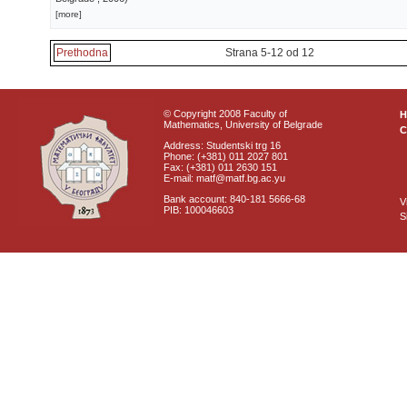
[more]
Prethodna
Strana 5-12 od 12
© Copyright 2008 Faculty of
Mathematics, University of Belgrade
C
Address: Studentski trg 16
Phone: (+381) 011 2027 801
Fax: (+381) 011 2630 151
E-mail: matf@matf.bg.ac.yu
Bank account: 840-181 5666-68
V
PIB: 100046603
S