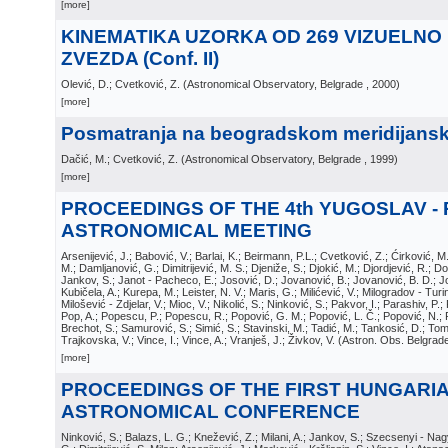
[more]
KINEMATIKA UZORKA OD 269 VIZUELNO
ZVEZDA (Conf. II)
Olević, D.; Cvetković, Z.
(
Astronomical Observatory, Belgrade
, 2000
)
[more]
Posmatranja na beogradskom meridijans
Dačić, M.; Cvetković, Z.
(
Astronomical Observatory, Belgrade
, 1999
)
[more]
PROCEEDINGS OF THE 4th YUGOSLAV -
ASTRONOMICAL MEETING
Arsenijević, J.; Babović, V.; Barlai, K.; Beirmann, P.L.; Cvetković, Z.; Ćirković, 
M.; Damljanović, G.; Dimitrijević, M. S.; Djeniže, S.; Djokić, M.; Djordjević, R.; D
Jankov, S.; Janot - Pacheco, E.; Josović, D.; Jovanović, B.; Jovanović, B. D.; J
Kubičela, A.; Kurepa, M.; Leister, N. V.; Maris, G.; Milićević, V.; Milogradov - Turin,
Milošević - Zdjelar, V.; Mioc, V.; Nikolić, S.; Ninković, S.; Pakvor, I.; Parashiv, P.;
Pop, A.; Popescu, P.; Popescu, R.; Popović, G. M.; Popović, L. Č.; Popović, N.; P
Brechot, S.; Samurović, S.; Simić, S.; Stavinski, M.; Tadić, M.; Tankosić, D.; Tomi
Trajkovska, V.; Vince, I.; Vince, A.; Vranješ, J.; Živkov, V.
(
Astron. Obs. Belgrad
[more]
PROCEEDINGS OF THE FIRST HUNGARIA
ASTRONOMICAL CONFERENCE
Ninković, S.; Balazs, L. G.; Knežević, Z.; Milani, A.; Jankov, S.; Szecsenyi - Na