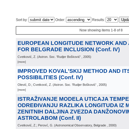
Sort by:
Order:
Results:
Now showing items 1-8 of 8
EUROPEAN LONGITUDE NETWORK AND 
FOR BELGRADE INCLUSION (Conf. IV)
Cvetković, Z.
(
Astron. Soc. 'Rudjer Bošković'
, 2005
)
[more]
IMPROVED KOVAL'SKIJ METHOD AND IT
POSSIBILITIES (Conf. IV)
Olević, D.; Cvetković, Z.
(
Astron. Soc. 'Rudjer Bošković'
, 2005
)
[more]
ISTRAŽIVANJE MODELA UTICAJA TEMPE
ODREĐIVANJU RAZLIKA LONGITUDA IZ 
ZENITNIH DALJINA ZVEZDA DANŽONOVI
ASTROLABOM (Conf. II)
Cvetković, Z.; Perovć, G.
(
Astronomical Observatory, Belgrade
, 2000
)