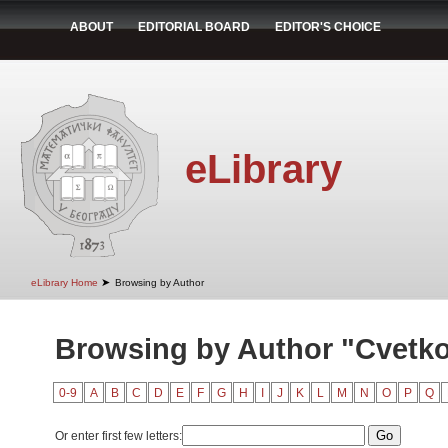
ABOUT
EDITORIAL BOARD
EDITOR'S CHOICE
eLibrary
➤
eLibrary Home
Browsing by Author
Browsing by Author "Cvetkov
0-9
A
B
C
D
E
F
G
H
I
J
K
L
M
N
O
P
Q
Or enter first few letters: