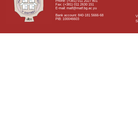
Phone: (+381) 011 2027 801
Fax: (+381) 011 2630 151
E-mail: matf@matf.bg.ac.yu
Bank account: 840-181 5666-68
V
PIB: 100046603
S