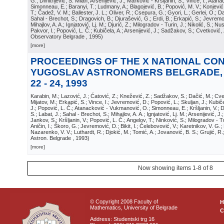
G.; Dimitrijević, S. Milan; Arsenijević, J.; Marković - Kršljanin, S.; Vince, I.; At
Simonneau, E.; Baranyi, T.; Ludmany, A.; Blagojević, B.; Popović, M. V.; Konjević
T.; Čadež, V. M.; Ballester, J. L.; Oliver, R.; Csepura, G.; Gyori, L.; Gerlei, O.; D
Sahal - Brechot, S.; Dragovich, B.; Djurašević, G.; Erdi, B.; Erkapić, S.; Jevremo
Mihajlov, A. A.; Ignjatović, Lj. M.; Djurić, Z.; Milogradov - Turin, J.; Nikolić, S.; Nu
Pakvor, I.; Popović, L. Č.; Kubičela, A.; Arsenijević, J.; Sadžakov, S.; Cvetković,
Observatory Belgrade
, 1995
)
[more]
PROCEEDINGS OF THE X NATIONAL CO
YUGOSLAV ASTRONOMERS BELGRADE,
22 - 24, 1993
Karabin, M.; Lazović, J.; Ćatović, Z.; Knežević, Z.; Sadžakov, S.; Dačić, M.; Cve
Mijatov, M.; Erkapić, S.; Vince, I.; Jevremović, D.; Popović, L.; Skuljan, J.; Kubičel
J.; Popović, L. Č.; Atanacković - Vukmanović, O.; Simonneau, E.; Kršljanin, V.; Dim
S.; Labat, J.; Sahal - Brechot, S.; Mihajlov, A. A.; Ignjatović, Lj. M.; Arsenijević, J.
Jankov, S.; Kršljanin, V.; Popović, L. Č.; Angelov, T.; Ninković, S.; Milogradov - T
Aničin, I.; Škoro, G.; Jevremović, D.; Bikit, I.; Čelebovović, V.; Karetnikov, V. G
Nazarenko, V. V.; Luthardt, R.; Djokić, M.; Tomić, A.; Jovanović, B. S.; Grujić, R
Astron. Belgrade
, 1993
)
[more]
Now showing items 1-8 of 8
© Copyright 2008 Faculty of
Mathematics, University of Belgrade
C
Address: Studentski trg 16