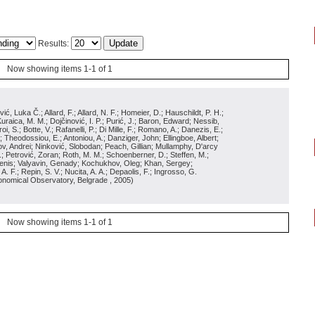
Results:
Now showing items 1-1 of 1
ć, Luka Č.; Allard, F.; Allard, N. F.; Homeier, D.; Hauschildt, P. H.;
raica, M. M.; Dojčinović, I. P.; Purić, J.; Baron, Edward; Nessib,
, S.; Botte, V.; Rafanelli, P.; Di Mille, F.; Romano, A.; Danezis, E.;
S.; Theodossiou, E.; Antoniou, A.; Danziger, John; Ellingboe, Albert;
nov, Andrei; Ninković, Slobodan; Peach, Gillian; Mullamphy, D'arcy
.; Petrović, Zoran; Roth, M. M.; Schoenberner, D.; Steffen, M.;
enis; Valyavin, Genady; Kochukhov, Oleg; Khan, Sergey;
. F.; Repin, S. V.; Nucita, A. A.; Depaolis, F.; Ingrosso, G.
ronomical Observatory, Belgrade
, 2005
)
Now showing items 1-1 of 1