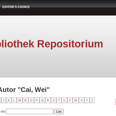
EDITOR'S CHOICE
liothek Repositorium
Autor "Cai, Wei"
J
K
L
M
N
O
P
Q
R
S
T
U
V
W
X
Y
Z
 ein: