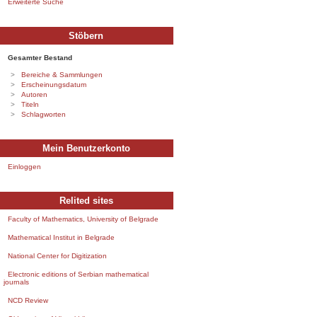
Erweiterte Suche
Stöbern
Gesamter Bestand
Bereiche & Sammlungen
Erscheinungsdatum
Autoren
Titeln
Schlagworten
Mein Benutzerkonto
Einloggen
Relited sites
Faculty of Mathematics, University of Belgrade
Mathematical Institut in Belgrade
National Center for Digitization
Electronic editions of Serbian mathematical
journals
NCD Review