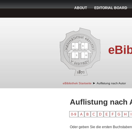
ABOUT
EDITORIAL BOARD
eBib
➤
eBibliothek Startseite
Auflistung nach Autor
Auflistung nach 
0-9
A
B
C
D
E
F
G
H
I
Oder geben Sie die ersten Buchstaben