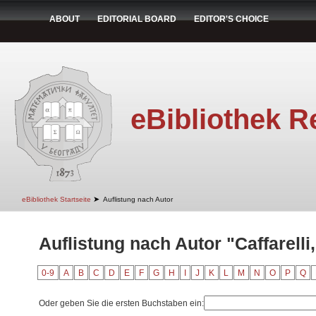
ABOUT
EDITORIAL BOARD
EDITOR'S CHOICE
eBibliothek R
➤
eBibliothek Startseite
Auflistung nach Autor
Auflistung nach Autor "Caffarelli,
0-9
A
B
C
D
E
F
G
H
I
J
K
L
M
N
O
P
Q
Oder geben Sie die ersten Buchstaben ein: