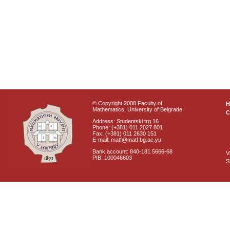
© Copyright 2008 Faculty of
Mathematics, University of Belgrade
C
Address: Studentski trg 16
Phone: (+381) 011 2027 801
Fax: (+381) 011 2630 151
E-mail: matf@matf.bg.ac.yu
Bank account: 840-181 5666-68
V
PIB: 100046603
S