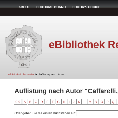
ABOUT
EDITORIAL BOARD
EDITOR'S CHOICE
eBibliothek R
➤
eBibliothek Startseite
Auflistung nach Autor
Auflistung nach Autor "Caffarelli,
0-9
A
B
C
D
E
F
G
H
I
J
K
L
M
N
O
P
Q
Oder geben Sie die ersten Buchstaben ein: