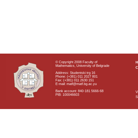
© Copyright 2008 Faculty of
Mathematics, University of Belgrade
C
Address: Studentski trg 16
Phone: (+381) 011 2027 801
Fax: (+381) 011 2630 151
E-mail: matf@matf.bg.ac.yu
Bank account: 840-181 5666-68
V
PIB: 100046603
S