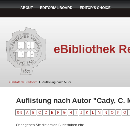
ABOUT
EDITORIAL BOARD
EDITOR'S CHOICE
eBibliothek R
➤
eBibliothek Startseite
Auflistung nach Autor
Auflistung nach Autor "Cady, C. 
0-9
A
B
C
D
E
F
G
H
I
J
K
L
M
N
O
P
Q
Oder geben Sie die ersten Buchstaben ein: