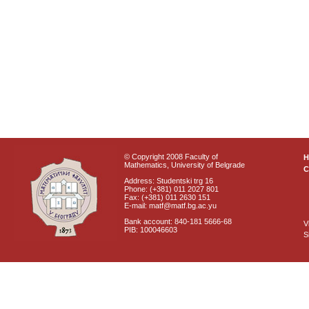
© Copyright 2008 Faculty of
Mathematics, University of Belgrade
C
Address: Studentski trg 16
Phone: (+381) 011 2027 801
Fax: (+381) 011 2630 151
E-mail: matf@matf.bg.ac.yu
Bank account: 840-181 5666-68
V
PIB: 100046603
S