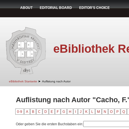
ABOUT
EDITORIAL BOARD
EDITOR'S CHOICE
eBibliothek R
➤
eBibliothek Startseite
Auflistung nach Autor
Auflistung nach Autor "Cacho, F.
0-9
A
B
C
D
E
F
G
H
I
J
K
L
M
N
O
P
Q
Oder geben Sie die ersten Buchstaben ein: