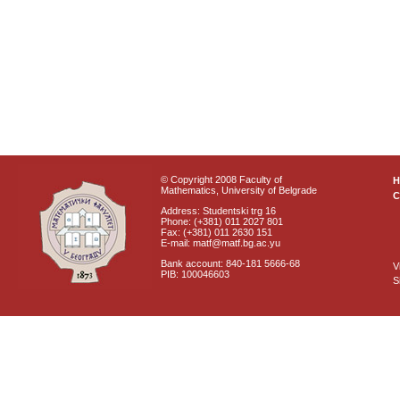
© Copyright 2008 Faculty of
Mathematics, University of Belgrade
C
Address: Studentski trg 16
Phone: (+381) 011 2027 801
Fax: (+381) 011 2630 151
E-mail: matf@matf.bg.ac.yu
Bank account: 840-181 5666-68
V
PIB: 100046603
S