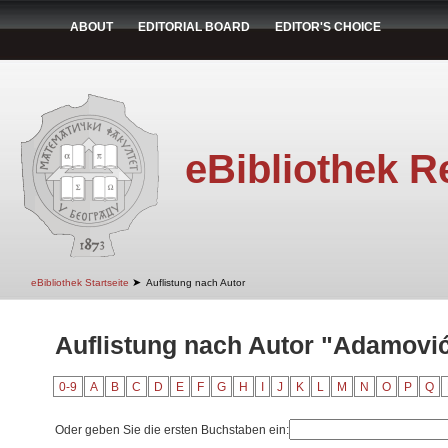
ABOUT
EDITORIAL BOARD
EDITOR'S CHOICE
eBibliothek R
➤
eBibliothek Startseite
Auflistung nach Autor
Auflistung nach Autor "Adamovi
0-9
A
B
C
D
E
F
G
H
I
J
K
L
M
N
O
P
Q
Oder geben Sie die ersten Buchstaben ein: