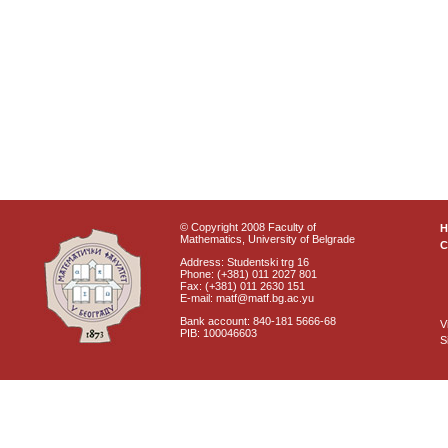
© Copyright 2008 Faculty of
Mathematics, University of Belgrade
C
Address: Studentski trg 16
Phone: (+381) 011 2027 801
Fax: (+381) 011 2630 151
E-mail: matf@matf.bg.ac.yu
Bank account: 840-181 5666-68
V
PIB: 100046603
S