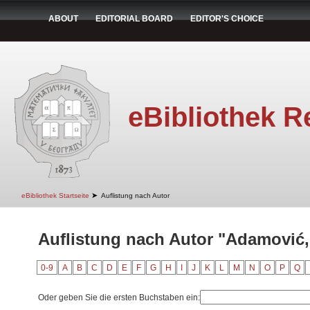
ABOUT
EDITORIAL BOARD
EDITOR'S CHOICE
eBibliothek R
➤
eBibliothek Startseite
Auflistung nach Autor
Auflistung nach Autor "Adamović,
0-9
A
B
C
D
E
F
G
H
I
J
K
L
M
N
O
P
Q
Oder geben Sie die ersten Buchstaben ein: