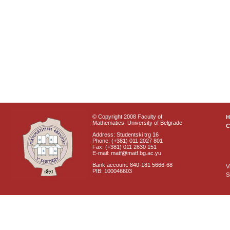
© Copyright 2008 Faculty of
Mathematics, University of Belgrade
C
Address: Studentski trg 16
Phone: (+381) 011 2027 801
Fax: (+381) 011 2630 151
E-mail: matf@matf.bg.ac.yu
Bank account: 840-181 5666-68
V
PIB: 100046603
S