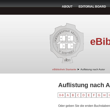
ABOUT
EDITORIAL BOARD
eBib
➤
eBibliothek Startseite
Auflistung nach Autor
Auflistung nach A
0-9
A
B
C
D
E
F
G
H
I
Oder geben Sie die ersten Buchstaben