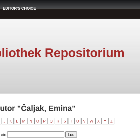
EDITOR'S CHOICE
liothek Repositorium
utor "Čaljak, Emina"
J
K
L
M
N
O
P
Q
R
S
T
U
V
W
X
Y
Z
 ein: