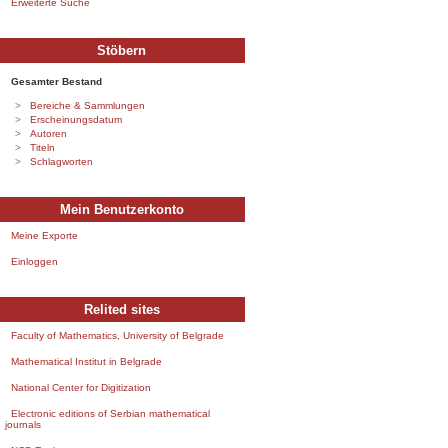
Erweiterte Suche
Stöbern
Gesamter Bestand
Bereiche & Sammlungen
Erscheinungsdatum
Autoren
Titeln
Schlagworten
Mein Benutzerkonto
Meine Exporte
Einloggen
Relited sites
Faculty of Mathematics, University of Belgrade
Mathematical Institut in Belgrade
National Center for Digitization
Electronic editions of Serbian mathematical
journals