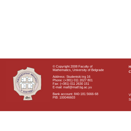
© Copyright 2008 Faculty of
Mathematics, University of Belgrade
C
Address: Studentski trg 16
Phone: (+381) 011 2027 801
Fax: (+381) 011 2630 151
E-mail: matf@matf.bg.ac.yu
Bank account: 840-181 5666-68
V
PIB: 100046603
S