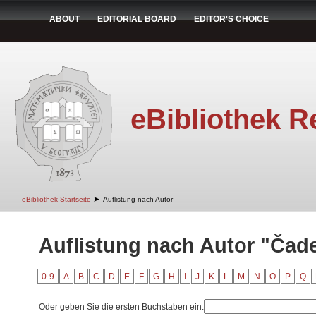
ABOUT
EDITORIAL BOARD
EDITOR'S CHOICE
eBibliothek R
➤
eBibliothek Startseite
Auflistung nach Autor
Auflistung nach Autor "Čade
0-9
A
B
C
D
E
F
G
H
I
J
K
L
M
N
O
P
Q
Oder geben Sie die ersten Buchstaben ein: