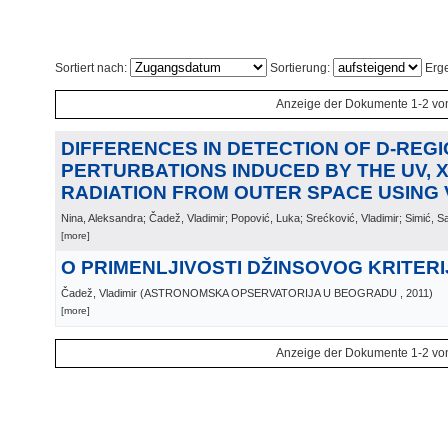
Sortiert nach:
Sortierung:
Erge
Anzeige der Dokumente 1-2 vo
DIFFERENCES IN DETECTION OF D-REG
PERTURBATIONS INDUCED BY THE UV, X
RADIATION FROM OUTER SPACE USING 
Nina, Aleksandra; Čadež, Vladimir; Popović, Luka; Srećković, Vladimir; Simić, S
[more]
O PRIMENLJIVOSTI DŽINSOVOG KRITER
Čadež, Vladimir
(
ASTRONOMSKA OPSERVATORIJA U BEOGRADU
, 2011
)
[more]
Anzeige der Dokumente 1-2 vo