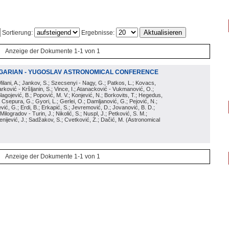
Sortierung:
Ergebnisse:
Anzeige der Dokumente 1-1 von 1
NGARIAN - YUGOSLAV ASTRONOMICAL CONFERENCE
Milani, A.; Jankov, S.; Szecsenyi - Nagy, G.; Patkos, L.; Kovacs,
 Marković - Kršljanin, S.; Vince, I.; Atanacković - Vukmanović, O.;
agojević, B.; Popović, M. V.; Konjević, N.; Borkovits, T.; Hegedus,
.; Csepura, G.; Gyori, L.; Gerlei, O.; Damljanović, G.; Pejović, N.;
vić, G.; Erdi, B.; Erkapić, S.; Jevremović, D.; Jovanović, B. D.;
.; Milogradov - Turin, J.; Nikolić, S.; Nuspl, J.; Petković, S. M.;
senijević, J.; Sadžakov, S.; Cvetković, Z.; Dačić, M.
(
Astronomical
Anzeige der Dokumente 1-1 von 1