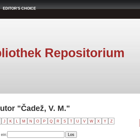
EDITOR'S CHOICE
liothek Repositorium
utor "Čadež, V. M."
J
K
L
M
N
O
P
Q
R
S
T
U
V
W
X
Y
Z
 ein: