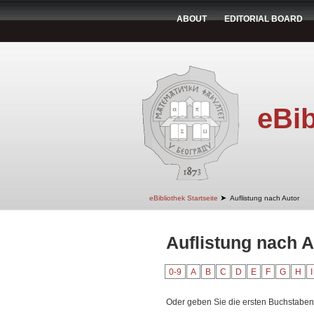
ABOUT
EDITORIAL BOARD
eBib
➤
eBibliothek Startseite
Auflistung nach Autor
Auflistung nach A
0-9
A
B
C
D
E
F
G
H
I
Oder geben Sie die ersten Buchstaben