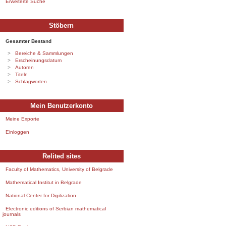
Erweiterte Suche
Stöbern
Gesamter Bestand
Bereiche & Sammlungen
Erscheinungsdatum
Autoren
Titeln
Schlagworten
Mein Benutzerkonto
Meine Exporte
Einloggen
Relited sites
Faculty of Mathematics, University of Belgrade
Mathematical Institut in Belgrade
National Center for Digitization
Electronic editions of Serbian mathematical
journals