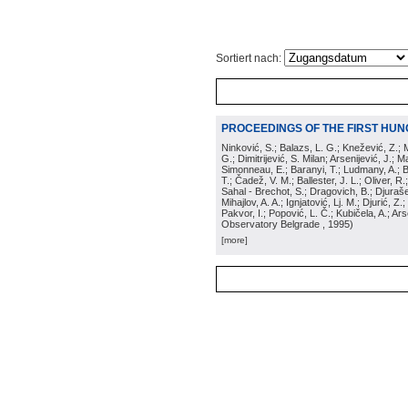
Sortiert nach:
PROCEEDINGS OF THE FIRST HU
Ninković, S.; Balazs, L. G.; Knežević, Z.; 
G.; Dimitrijević, S. Milan; Arsenijević, J.;
Simonneau, E.; Baranyi, T.; Ludmany, A.; Bl
T.; Čadež, V. M.; Ballester, J. L.; Oliver, R
Sahal - Brechot, S.; Dragovich, B.; Djuraše
Mihajlov, A. A.; Ignjatović, Lj. M.; Djurić, Z
Pakvor, I.; Popović, L. Č.; Kubičela, A.; Ar
Observatory Belgrade
, 1995
)
[more]