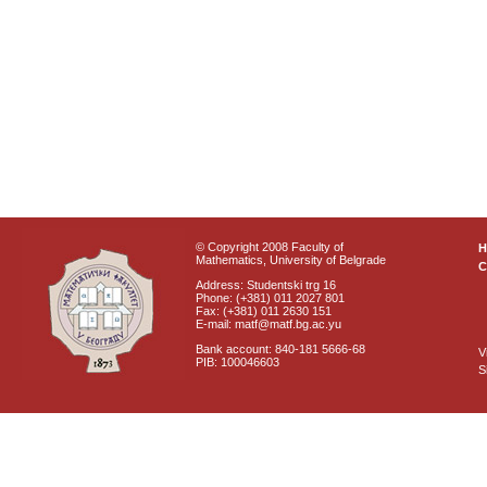
© Copyright 2008 Faculty of
Mathematics, University of Belgrade
C
Address: Studentski trg 16
Phone: (+381) 011 2027 801
Fax: (+381) 011 2630 151
E-mail: matf@matf.bg.ac.yu
Bank account: 840-181 5666-68
V
PIB: 100046603
S