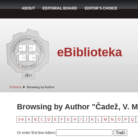
ABOUT
EDITORIAL BOARD
EDITOR'S CHOICE
eBiblioteka
➤
Početna
Browsing by Author
Browsing by Author "Čadež, V. M
0-9
A
B
C
D
E
F
G
H
I
J
K
L
M
N
O
P
Q
Or enter first few letters: