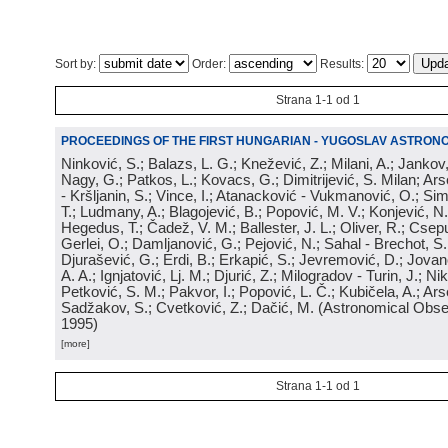
Sort by:
Order:
Results:
Strana 1-1 od 1
PROCEEDINGS OF THE FIRST HUNGARIAN - YUGOSLAV ASTRO
Ninković, S.; Balazs, L. G.; Knežević, Z.; Milani, A.; Jankov
Nagy, G.; Patkos, L.; Kovacs, G.; Dimitrijević, S. Milan; Ars
- Kršljanin, S.; Vince, I.; Atanacković - Vukmanović, O.; Si
T.; Ludmany, A.; Blagojević, B.; Popović, M. V.; Konjević, N.;
Hegedus, T.; Čadež, V. M.; Ballester, J. L.; Oliver, R.; Csepu
Gerlei, O.; Damljanović, G.; Pejović, N.; Sahal - Brechot, S.
Djurašević, G.; Erdi, B.; Erkapić, S.; Jevremović, D.; Jovano
A. A.; Ignjatović, Lj. M.; Djurić, Z.; Milogradov - Turin, J.; Nik
Petković, S. M.; Pakvor, I.; Popović, L. Č.; Kubičela, A.; Arse
Sadžakov, S.; Cvetković, Z.; Dačić, M.
(
Astronomical Obse
1995
)
[more]
Strana 1-1 od 1