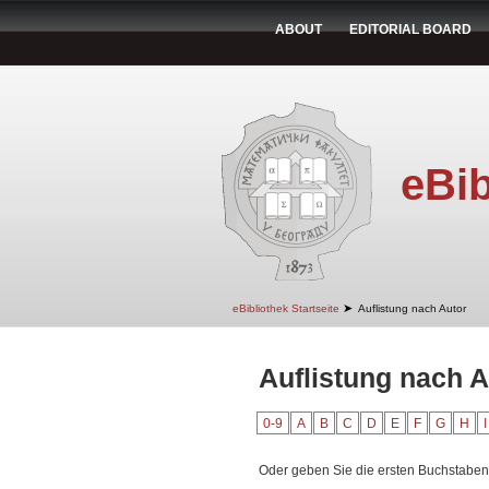
ABOUT
EDITORIAL BOARD
eBib
➤
eBibliothek Startseite
Auflistung nach Autor
Auflistung nach A
0-9
A
B
C
D
E
F
G
H
I
Oder geben Sie die ersten Buchstaben