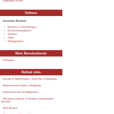
Erweiterte Suche
Stöbern
Gesamter Bestand
Bereiche & Sammlungen
Erscheinungsdatum
Autoren
Titeln
Schlagworten
Mein Benutzerkonto
Einloggen
Relited sites
Faculty of Mathematics, University of Belgrade
Mathematical Institut in Belgrade
National Center for Digitization
Electronic editions of Serbian mathematical
journals
NCD Review