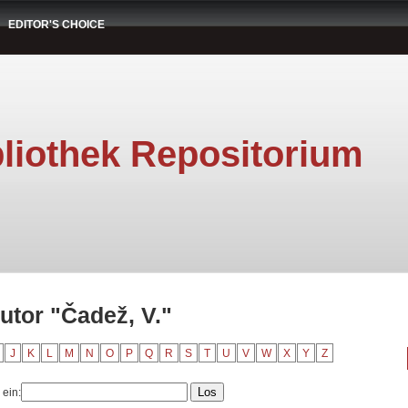
EDITOR'S CHOICE
liothek Repositorium
utor "Čadež, V."
J
K
L
M
N
O
P
Q
R
S
T
U
V
W
X
Y
Z
 ein: