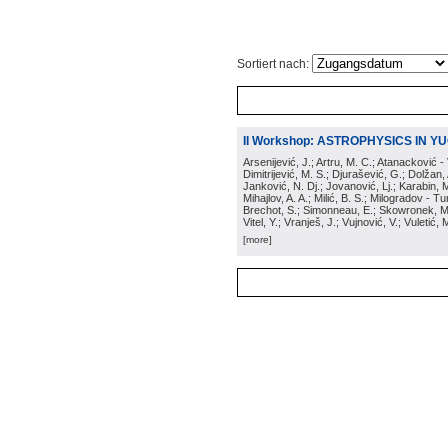
Sortiert nach:
II Workshop: ASTROPHYSICS IN Y
Arsenijević, J.; Artru, M. C.; Atanacković 
Dimitrijević, M. S.; Djurašević, G.; Dolžan, 
Janković, N. Dj.; Jovanović, Lj.; Karabin, M
Mihajlov, A. A.; Milić, B. S.; Milogradov - 
Brechot, S.; Simonneau, E.; Skowronek, M.; 
Vitel, Y.; Vranješ, J.; Vujnović, V.; Vuletić, M
[more]