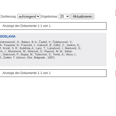
Sortierung:
Ergebnisse:
Anzeige der Dokumente 1-1 von 1
UGOSLAVIA
- Vukmanović, O.; Balazs, B. A.; Čadež, V.; Čelebovović, V.;
A.; Feautrier, N.; Francisti, J.; Gaković, B.; Glišić, Z.; Jankov, S.;
.; Krstić, S. R.; Kubičela, A.; Lanz, T.; Lukačević, I.; Marković, S.;
Turin, J.; Muminović, M.; Ninković, S.; Popović, M. M.; Sahal -
Sotirovski, P.; Stupar, M.; Todorović, S.; Tomić, A.; Vince, I.;
.; Zwitter, T.
(
Astron. Obs. Belgrade
, 1987
)
Anzeige der Dokumente 1-1 von 1