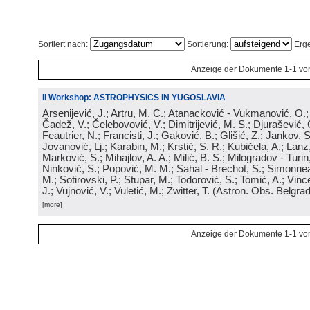
Sortiert nach:
Sortierung:
Erge
Anzeige der Dokumente 1-1 vo
II Workshop: ASTROPHYSICS IN YUGOSLAVIA
Arsenijević, J.; Artru, M. C.; Atanacković - Vukmanović, O.;
Čadež, V.; Čelebovović, V.; Dimitrijević, M. S.; Djurašević, 
Feautrier, N.; Francisti, J.; Gaković, B.; Glišić, Z.; Jankov, 
Jovanović, Lj.; Karabin, M.; Krstić, S. R.; Kubičela, A.; Lanz,
Marković, S.; Mihajlov, A. A.; Milić, B. S.; Milogradov - Turi
Ninković, S.; Popović, M. M.; Sahal - Brechot, S.; Simonne
M.; Sotirovski, P.; Stupar, M.; Todorović, S.; Tomić, A.; Vince,
J.; Vujnović, V.; Vuletić, M.; Zwitter, T.
(
Astron. Obs. Belgra
[more]
Anzeige der Dokumente 1-1 vo