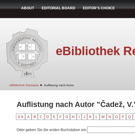
ABOUT
EDITORIAL BOARD
EDITOR'S CHOICE
eBibliothek R
➤
eBibliothek Startseite
Auflistung nach Autor
Auflistung nach Autor "Čadež, V.
0-9
A
B
C
D
E
F
G
H
I
J
K
L
M
N
O
P
Q
Oder geben Sie die ersten Buchstaben ein: