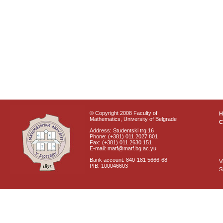
© Copyright 2008 Faculty of
Mathematics, University of Belgrade
C
Address: Studentski trg 16
Phone: (+381) 011 2027 801
Fax: (+381) 011 2630 151
E-mail: matf@matf.bg.ac.yu
Bank account: 840-181 5666-68
V
PIB: 100046603
S