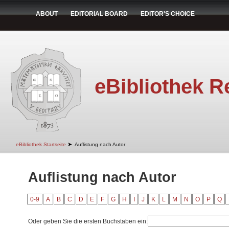
ABOUT
EDITORIAL BOARD
EDITOR'S CHOICE
eBibliothek R
➤
eBibliothek Startseite
Auflistung nach Autor
Auflistung nach Autor
0-9
A
B
C
D
E
F
G
H
I
J
K
L
M
N
O
P
Q
Oder geben Sie die ersten Buchstaben ein: