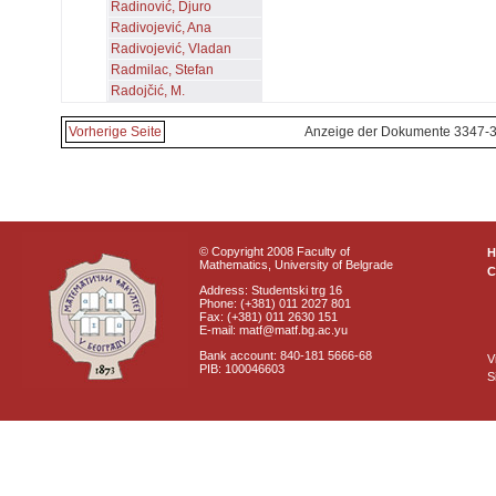
Radinović, Djuro
Radivojević, Ana
Radivojević, Vladan
Radmilac, Stefan
Radojčić, M.
Vorherige Seite
Anzeige der Dokumente 3347-
© Copyright 2008 Faculty of
Mathematics, University of Belgrade
C
Address: Studentski trg 16
Phone: (+381) 011 2027 801
Fax: (+381) 011 2630 151
E-mail: matf@matf.bg.ac.yu
Bank account: 840-181 5666-68
V
PIB: 100046603
S