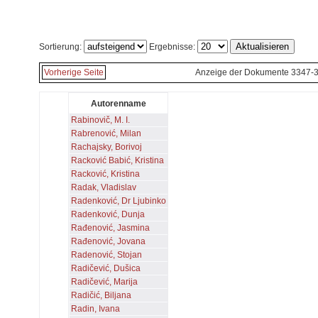
Sortierung:
Ergebnisse:
Vorherige Seite
Anzeige der Dokumente 3347-
Autorenname
Rabinovič, M. I.
Rabrenović, Milan
Rachajsky, Borivoj
Racković Babić, Kristina
Racković, Kristina
Radak, Vladislav
Radenković, Dr Ljubinko
Radenković, Dunja
Rađenović, Jasmina
Rađenović, Jovana
Radenović, Stojan
Radičević, Dušica
Radičević, Marija
Radičić, Biljana
Radin, Ivana