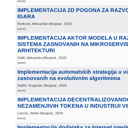
[more]
IMPLEMENTACIJA 2D POGONA ZA RAZVO
IGARA
Ranković, Aleksandar
(
Beograd
, 2022
)
[more]
IMPLEMENTACIJA AKTOR MODELA U R
SISTEMA ZASNOVANIH NA MIKROSERVI
ARHITEKTURI
Dotlić, Aleksandra
(
Beograd
, 2023
)
[more]
Implementacija automatskih strategija u v
zasnovanih na evolutivnim algoritmima
Stojčić, Dragoslav
(
Beograd
, 2015
)
[more]
IMPLEMENTACIJA DECENTRALIZOVANOG
NEZAMENJIVIH TOKENA U INDUSTRIJI V
Lazović, Stefan
(
Beograd
, 2024
)
[more]
Implementacija dodataka za Internet preg