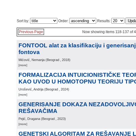
Sort by:
Order:
Results:
Previous Page
Now showing items 118-137 of 
FONTOOL alat za klasiﬁkaciju i generisan
fontova
Mićović, Nemanja
(
Beograd
, 2018
)
[more]
FORMALIZACIJA INTUICIONISTIČKE TEO
KAO UVOD U HOMOTOPNU TEORIJU TIP
Urošević, Andrija
(
Beograd
, 2024
)
[more]
GENERISANJE DOKAZA NEZADOVOLJIVO
REŠAVAČIMA
Pejić, Dragana
(
Beograd
, 2023
)
[more]
GENETSKI ALGORITAM ZA REŠAVANJE 