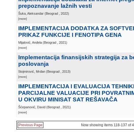
prepoznavanje lažnih vesti
Šuka, Aleksandar
(
Beograd
, 2022
)
[more]
IMPLEMENTACIJA DODATKA ZA SOFTVE
PRIKAZ FUNKCIJE I FENOTIPA GENA
Mijalović, Anđela
(
Beograd
, 2021
)
[more]
Implementacija finansijskih strategija za 
poslovanja
Stojmirović, Mrđan
(
Beograd
, 2013
)
[more]
IMPLEMENTACIJA I EVALUACIJA TEHNI
PARCIJALNE VALUACIJE PRI POVRATN
U OKVIRU MINISAT SAT REŠAVAČA
Šćepanović, David
(
Beograd
, 2021
)
[more]
Previous Page
Now showing items 118-137 of 