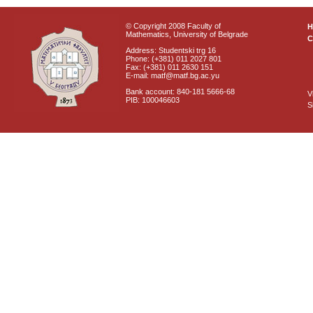
© Copyright 2008 Faculty of
Mathematics, University of Belgrade
C
Address: Studentski trg 16
Phone: (+381) 011 2027 801
Fax: (+381) 011 2630 151
E-mail: matf@matf.bg.ac.yu
Bank account: 840-181 5666-68
V
PIB: 100046603
S