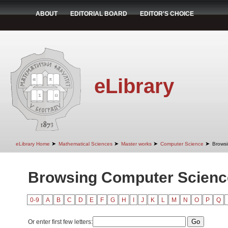
ABOUT
EDITORIAL BOARD
EDITOR'S CHOICE
eLibrary
➤
➤
➤
➤
eLibrary Home
Mathematical Sciences
Master works
Computer Science
Browsi
Browsing Computer Science
0-9
A
B
C
D
E
F
G
H
I
J
K
L
M
N
O
P
Q
Or enter first few letters: