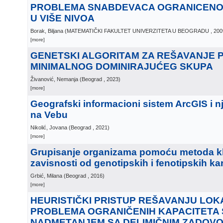
PROBLEMA SNABDEVACA OGRANICENO
U VIŠE NIVOA
Borak, Biljana
(
MATEMATIČKI FAKULTET UNIVERZITETA U BEOGRADU
, 200
[more]
GENETSKI ALGORITAM ZA REŠAVANJE
MINIMALNOG DOMINIRAJUĆEG SKUPA
Živanović, Nemanja
(
Beograd
, 2023
)
[more]
Geografski informacioni sistem ArcGIS i 
na Vebu
Nikolić, Jovana
(
Beograd
, 2021
)
[more]
Grupisanje organizama pomoću metoda kla
zavisnosti od genotipskih i fenotipskih kar
Grbić, Milana
(
Beograd
, 2016
)
[more]
HEURISTIČKI PRISTUP REŠAVANJU LO
PROBLEMA OGRANIČENIH KAPACITETA 
NADMETANJEM SA DELIMIČNIM ZADOV