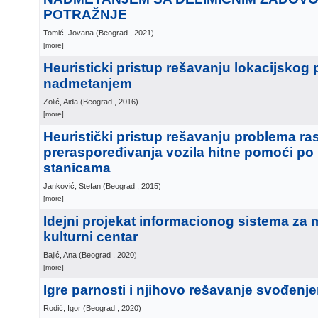
POTRAŽNJE
Tomić, Jovana
(
Beograd
, 2021
)
[more]
Heuristicki pristup rešavanju lokacijskog
nadmetanjem
Zolić, Aida
(
Beograd
, 2016
)
[more]
Heuristički pristup rešavanju problema ra
preraspoređivanja vozila hitne pomoći po
stanicama
Janković, Stefan
(
Beograd
, 2015
)
[more]
Idejni projekat informacionog sistema za
kulturni centar
Bajić, Ana
(
Beograd
, 2020
)
[more]
Igre parnosti i njihovo rešavanje svođen
Rodić, Igor
(
Beograd
, 2020
)