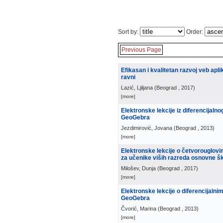
Sort by:
Order:
Previous Page
Efikasan i kvalitetan razvoj veb apl
ravni
Lazić, Ljiljana
(
Beograd
, 2017
)
[more]
Elektronske lekcije iz diferencija
GeoGebra
Jezdimirović, Jovana
(
Beograd
, 2013
)
[more]
Elektronske lekcije o četvorouglo
za učenike viših razreda osnovne š
Milošev, Dunja
(
Beograd
, 2017
)
[more]
Elektronske lekcije o diferencijal
GeoGebra
Čvorić, Marina
(
Beograd
, 2013
)
[more]