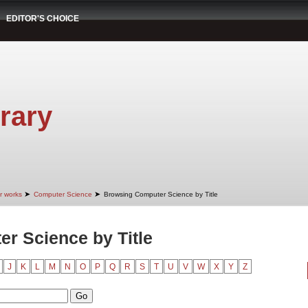
EDITOR'S CHOICE
rary
➤
➤
r works
Computer Science
Browsing Computer Science by Title
r Science by Title
J
K
L
M
N
O
P
Q
R
S
T
U
V
W
X
Y
Z