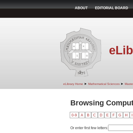
ABOUT
EDITORIAL BOARD
eLib
➤
➤
eLibrary Home
Mathematical Sciences
Maste
Browsing Compute
0-9
A
B
C
D
E
F
G
H
I
Or enter first few letters: