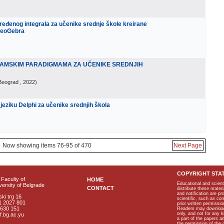
ređenog integrala za učenike srednje škole kreirane
GeoGebra
AMSKIM PARADIGMAMA ZA UČENIKE SREDNJIH
Beograd
, 2022
)
eziku Delphi za učenike srednjih škola
Now showing items 76-95 of 470
Next Page
COPYRIGHT STA
Faculty of
HOME
Educational and scient
ersity of Belgrade
CONTACT
distribute these materi
and notification are p
ki trg 16
scientific, such as co
1 2027 801
prior written permissio
2630 151
Readers may download p
only, and not for any 
f.bg.ac.yu
a part of the papers 
the permission of the 