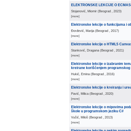
ELEKTRONSKE LEKCIJE O ECMASC
Stojanović, Miomir
(
Beograd
, 2023
)
[more]
Elektronske lekcije o funkcijama i 
Đorđević, Marija
(
Beograd
, 2017
)
[more]
Elektronske lekcije o HTML5 Canvas
Stanković, Dragana
(
Beograd
, 2021
)
[more]
Elektronske lekcije o izabranim tem
kreirane korišćenjem programskog
Hukić, Emina
(
Beograd
, 2016
)
[more]
Elektronske lekcije o kreiranju i u
Pavić, Milica
(
Beograd
, 2020
)
[more]
Elektronske lekcije o mipovima pod
škole u programskom jeziku C#
Vučić, Miloš
(
Beograd
, 2013
)
[more]
Elektronske lekcije o nekim napre