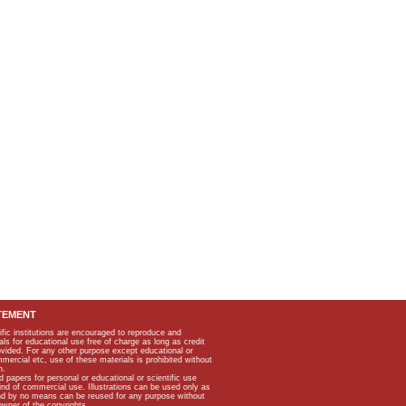
TEMENT
ific institutions are encouraged to reproduce and
als for educational use free of charge as long as credit
rovided. For any other purpose except educational or
mmercial etc, use of these materials is prohibited without
n.
apers for personal or educational or scientific use
kind of commercial use. Illustrations can be used only as
and by no means can be reused for any purpose without
owner of the copyrights.