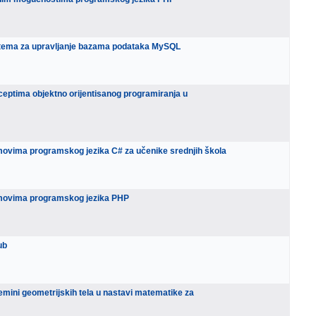
stema za upravljanje bazama podataka MySQL
ceptima objektno orijentisanog programiranja u
movima programskog jezika C# za učenike srednjih škola
jmovima programskog jezika PHP
ub
remini geometrijskih tela u nastavi matematike za