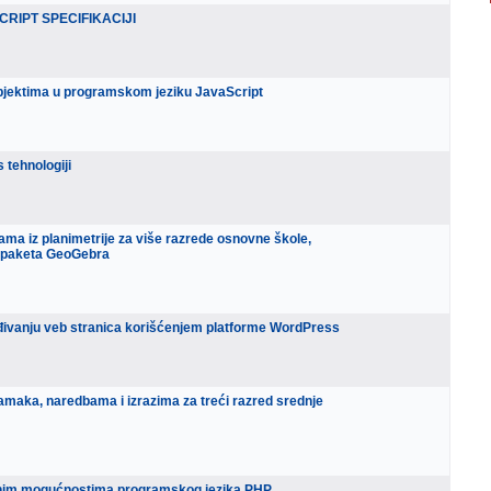
RIPT SPECIFIKACIJI
objektima u programskom jeziku JavaScript
 tehnologiji
ama iz planimetrije za više razrede osnovne škole,
 paketa GeoGebra
ređivanju veb stranica korišćenjem platforme WordPress
amaka, naredbama i izrazima za treći razred srednje
dnim mogućnostima programskog jezika PHP