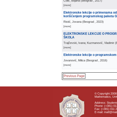
Čolić, Bojana
(
Beograd
, 2017
)
[more]
Elektronske lekcije o primenama od
korišćenjem programskog paketa 
Ristić, Jovana
(
Beograd
, 2023
)
[more]
ELEKTRONSKE LEKCIJE O PROGR
ŠKOLA
Trajčevski, Ivana; Kuzmanović, Vladimir
(
[more]
Elektronske lekcije o programskom j
Jovanović, Milica
(
Beograd
, 2016
)
[more]
Previous Page
© Copyright 2008 
Mathematics, Univ
Address: Students
Phone: (+381) 01
Fax: (+381) 011 
E-mail: matf@mat