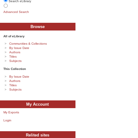
Search eLibrary
Advanced Search
Browse
All of eLibrary
Communities & Collections
By Issue Date
Authors
Titles
Subjects
This Collection
By Issue Date
Authors
Titles
Subjects
My Account
My Exports
Login
Relited sites