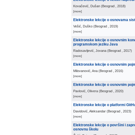
Kovačević, Dušan
(
Beograd
, 2018
)
[more]
Elektronske lekcije o osnovama si
Vešić, Duško
(
Beograd
, 2019
)
[more]
Elektronske lekcije o osnovnim kon
programskom jeziku Java
Radosavljević, Jovana
(
Beograd
, 2017
)
[more]
Elektronske lekcije o osnovnim poj
Milovanović, Ana
(
Beograd
, 2016
)
[more]
Elektronske lekcije o osnovnim po
Pavlović, Olivera
(
Beograd
, 2020
)
[more]
Elektronske lekcije o platformi GitH
Davidović, Aleksandar
(
Beograd
, 2023
)
[more]
Elektronske lekcije o površini i zap
osnovnu školu