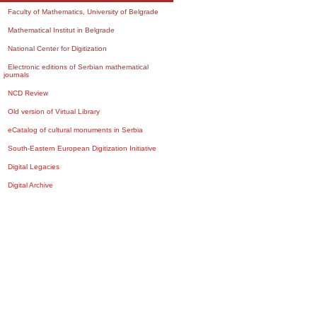
Faculty of Mathematics, University of Belgrade
Mathematical Institut in Belgrade
National Center for Digitization
Electronic editions of Serbian mathematical
journals
NCD Review
Old version of Virtual Library
eCatalog of cultural monuments in Serbia
South-Eastern European Digitization Initiative
Digital Legacies
Digital Archive