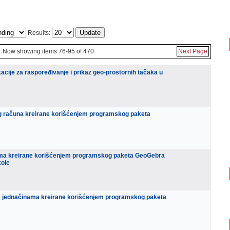
Results:
Now showing items 76-95 of 470
Next Page
ikacije za raspoređivanje i prikaz geo-prostornih tačaka u
lnog računa kreirane korišćenjem programskog paketa
vima kreirane korišćenjem programskog paketa GeoGebra
kole
nim jednačinama kreirane korišćenjem programskog paketa