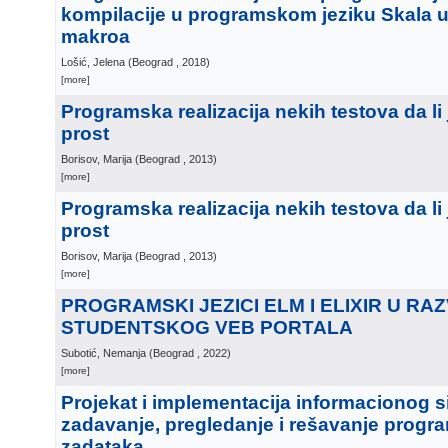
kompilacije u programskom jeziku Skala
makroa
Lošić, Jelena
(
Beograd
, 2018
)
[more]
Programska realizacija nekih testova da li 
prost
Borisov, Marija
(
Beograd
, 2013
)
[more]
Programska realizacija nekih testova da li 
prost
Borisov, Marija
(
Beograd
, 2013
)
[more]
PROGRAMSKI JEZICI ELM I ELIXIR U RA
STUDENTSKOG VEB PORTALA
Subotić, Nemanja
(
Beograd
, 2022
)
[more]
Projekat i implementacija informacionog 
zadavanje, pregledanje i rešavanje progr
zadataka