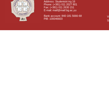
Address: Studentski trg 16
Phone: (+381) 011 2027 801
Fax: (+381) 011 2630 151
E-mail: matf@matf.bg.ac.yu
Bank account: 840-181 5666-68
V
PIB: 100046603
S