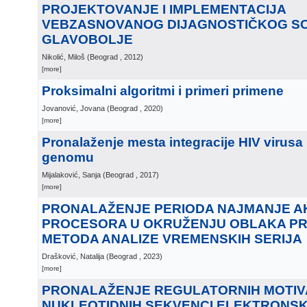
PROJEKTOVANJE I IMPLEMENTACIJA
VEBZASNOVANOG DIJAGNOSTIČKOG SO
GLAVOBOLJE
Nikolić, Miloš
(
Beograd
, 2012
)
[more]
Proksimalni algoritmi i primeri primene
Jovanović, Jovana
(
Beograd
, 2020
)
[more]
Pronalaženje mesta integracije HIV virusa
genomu
Mijalaković, Sanja
(
Beograd
, 2017
)
[more]
PRONALAŽENJE PERIODA NAJMANJE A
PROCESORA U OKRUŽENJU OBLAKA P
METODA ANALIZE VREMENSKIH SERIJA
Drašković, Natalija
(
Beograd
, 2023
)
[more]
PRONALAŽENJE REGULATORNIH MOTIV
NUKLEOTIDNIH SEKVENCI ELEKTRONSK