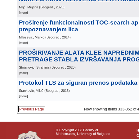
Miljć, Mrijana
(
Beograd
, 2023
)
[more]
Proširenje funkcionalnosti TOC-search apl
prepoznavanjem lica
Milošević, Marko
(
Beograd
, 2014
)
[more]
PROŠIRIVANJE ALATA KLEE NAPREDNI
PRETRAGE STABLA IZVRŠAVANJA PRO
Stojanović, Strahinja
(
Beograd
, 2020
)
[more]
Protokol TLS za siguran prenos podataka 
Stanković, Miloš
(
Beograd
, 2013
)
[more]
Previous Page
Now showing items 333-352 of 
© Copyright 2008 Faculty of
Mathematics, University of Belgrade
C