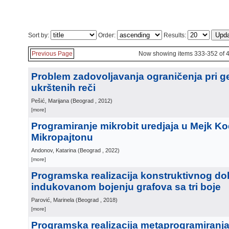
Sort by:
Order:
Results:
Previous Page
Now showing items 333-352 of 
Problem zadovoljavanja ograničenja pri g
ukrštenih reči
Pešić, Marijana
(
Beograd
, 2012
)
[more]
Programiranje mikrobit uredjaja u Mejk Ko
Mikropajtonu
Andonov, Katarina
(
Beograd
, 2022
)
[more]
Programska realizacija konstruktivnog d
indukovanom bojenju grafova sa tri boje
Parović, Marinela
(
Beograd
, 2018
)
[more]
Programska realizacija metaprogramiranja 