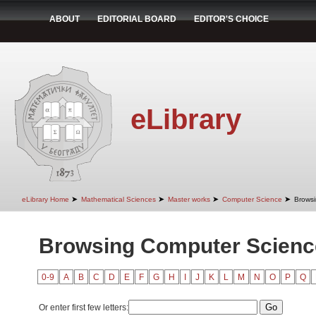
ABOUT
EDITORIAL BOARD
EDITOR'S CHOICE
eLibrary
➤
➤
➤
➤
eLibrary Home
Mathematical Sciences
Master works
Computer Science
Browsi
Browsing Computer Science
0-9
A
B
C
D
E
F
G
H
I
J
K
L
M
N
O
P
Q
Or enter first few letters: