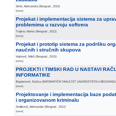
Simić, Aleksandra
(
Beograd
, 2015
)
[more]
Projekat i implementacija sistema za uprav
problemima u razvoju softvera
Trajkov, Marko
(
Beograd
, 2012
)
[more]
Projekat i prototip sistema za podršku or
naučnih i stručnih skupova
Vojinović, Miloš
(
Beograd
, 2015
)
[more]
PROJEKTI I TIMSKI RAD U NASTAVI RAČ
INFORMATIKE
Bogdanović, Ružica
(
MATEMATIČKI FAKULTET UNIVERZITETA U BEOGRAD
[more]
Projektovanje i implementacija baze poda
i organizovanom kriminalu
Smiljković, Aleksandar
(
Beograd
, 2012
)
[more]