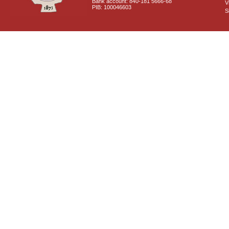
Bank account: 840-181 5666-68
V
PIB: 100046603
S