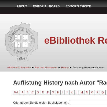
ABOUT
EDITORIAL BOARD
EDITOR'S CHOICE
eBibliothek R
➤
➤
➤
eBibliothek Startseite
Arts and Humanities
History
Auflistung History nach Autor
Auflistung History nach Autor "Ra
0-9
A
B
C
D
E
F
G
H
I
J
K
L
M
N
O
P
Q
Oder geben Sie die ersten Buchstaben ein: