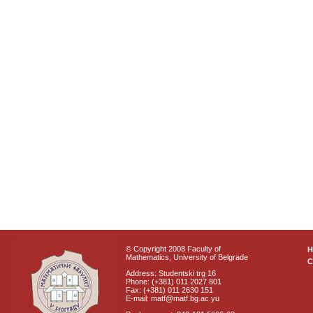
© Copyright 2008 Faculty of
Mathematics, University of Belgrade
C
Address: Studentski trg 16
Phone: (+381) 011 2027 801
Fax: (+381) 011 2630 151
E-mail: matf@matf.bg.ac.yu