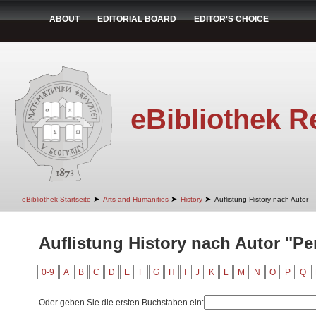
ABOUT
EDITORIAL BOARD
EDITOR'S CHOICE
eBibliothek R
➤
➤
➤
eBibliothek Startseite
Arts and Humanities
History
Auflistung History nach Autor
Auflistung History nach Autor "Per
0-9
A
B
C
D
E
F
G
H
I
J
K
L
M
N
O
P
Q
Oder geben Sie die ersten Buchstaben ein: