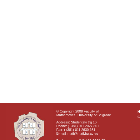
© Copyright 2008 Faculty of
Mathematics, University of Belgrade
C
Address: Studentski trg 16
Phone: (+381) 011 2027 801
Fax: (+381) 011 2630 151
E-mail: matf@matf.bg.ac.yu