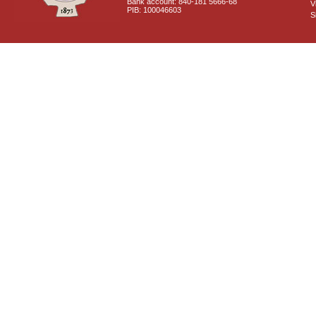
Bank account: 840-181 5666-68
V
PIB: 100046603
S