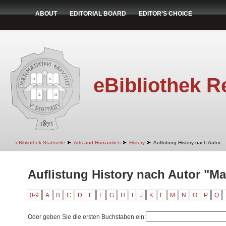
ABOUT
EDITORIAL BOARD
EDITOR'S CHOICE
eBibliothek R
➤
➤
➤
eBibliothek Startseite
Arts and Humanities
History
Auflistung History nach Autor
Auflistung History nach Autor "M
0-9
A
B
C
D
E
F
G
H
I
J
K
L
M
N
O
P
Q
Oder geben Sie die ersten Buchstaben ein: