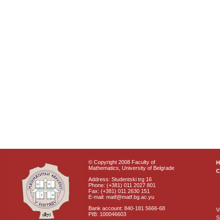
© Copyright 2008 Faculty of
Mathematics, University of Belgrade
C
Address: Studentski trg 16
Phone: (+381) 011 2027 801
Fax: (+381) 011 2630 151
E-mail: matf@matf.bg.ac.yu
Bank account: 840-181 5666-68
V
PIB: 100046603
S