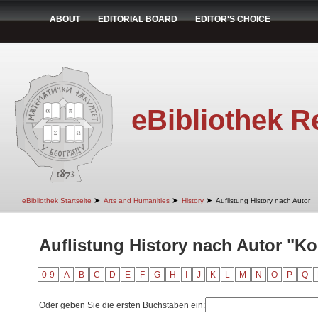
ABOUT
EDITORIAL BOARD
EDITOR'S CHOICE
eBibliothek R
➤
➤
➤
eBibliothek Startseite
Arts and Humanities
History
Auflistung History nach Autor
Auflistung History nach Autor "Ko
0-9
A
B
C
D
E
F
G
H
I
J
K
L
M
N
O
P
Q
Oder geben Sie die ersten Buchstaben ein: