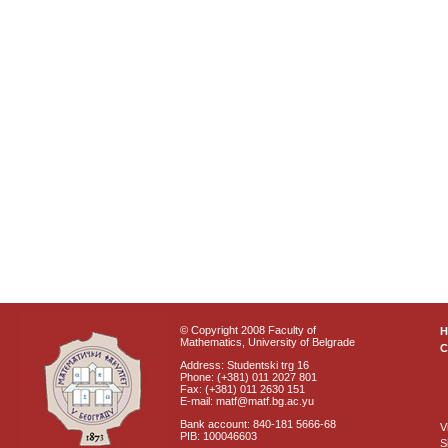
© Copyright 2008 Faculty of
Mathematics, University of Belgrade
C
Address: Studentski trg 16
Phone: (+381) 011 2027 801
Fax: (+381) 011 2630 151
E-mail: matf@matf.bg.ac.yu
Bank account: 840-181 5666-68
V
PIB: 100046603
S