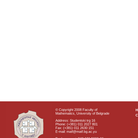
© Copyright 2008 Faculty of
Mathematics, University of Belgrade
C
Address: Studentski trg 16
Phone: (+381) 011 2027 801
Fax: (+381) 011 2630 151
E-mail: matf@matf.bg.ac.yu