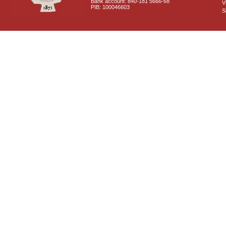
Bank account: 840-181 5666-68
V
PIB: 100046603
S