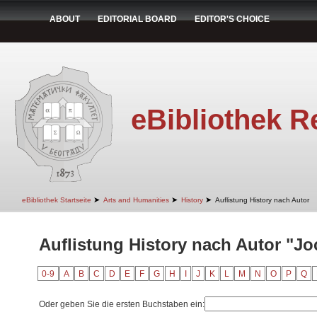
ABOUT
EDITORIAL BOARD
EDITOR'S CHOICE
eBibliothek R
➤
➤
➤
eBibliothek Startseite
Arts and Humanities
History
Auflistung History nach Autor
Auflistung History nach Autor "Jo
0-9
A
B
C
D
E
F
G
H
I
J
K
L
M
N
O
P
Q
Oder geben Sie die ersten Buchstaben ein: