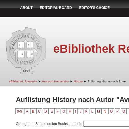
ABOUT
EDITORIAL BOARD
EDITOR'S CHOICE
eBibliothek R
➤
➤
➤
eBibliothek Startseite
Arts and Humanities
History
Auflistung History nach Autor
Auflistung History nach Autor "A
0-9
A
B
C
D
E
F
G
H
I
J
K
L
M
N
O
P
Q
Oder geben Sie die ersten Buchstaben ein: