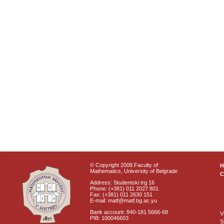
© Copyright 2008 Faculty of
Mathematics, University of Belgrade
C
Address: Studentski trg 16
Phone: (+381) 011 2027 801
Fax: (+381) 011 2630 151
E-mail: matf@matf.bg.ac.yu
Bank account: 840-181 5666-68
V
PIB: 100046603
S