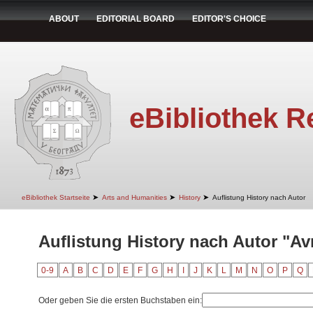
ABOUT
EDITORIAL BOARD
EDITOR'S CHOICE
eBibliothek R
➤
➤
➤
eBibliothek Startseite
Arts and Humanities
History
Auflistung History nach Autor
Auflistung History nach Autor "A
0-9
A
B
C
D
E
F
G
H
I
J
K
L
M
N
O
P
Q
Oder geben Sie die ersten Buchstaben ein: