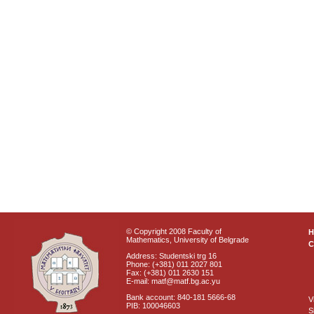
© Copyright 2008 Faculty of
Mathematics, University of Belgrade
C
Address: Studentski trg 16
Phone: (+381) 011 2027 801
Fax: (+381) 011 2630 151
E-mail: matf@matf.bg.ac.yu
Bank account: 840-181 5666-68
V
PIB: 100046603
S