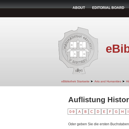
ABOUT
EDITORIAL BOARD
eBib
➤
➤
eBibliothek Startseite
Arts and Humanities
Hi
Auflistung Histo
0-9
A
B
C
D
E
F
G
H
I
Oder geben Sie die ersten Buchstaben