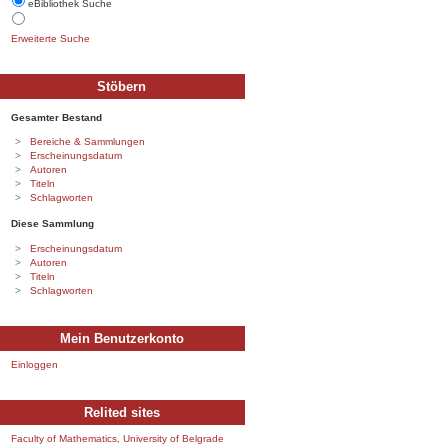
eBibliothek Suche
Erweiterte Suche
Stöbern
Gesamter Bestand
Bereiche & Sammlungen
Erscheinungsdatum
Autoren
Titeln
Schlagworten
Diese Sammlung
Erscheinungsdatum
Autoren
Titeln
Schlagworten
Mein Benutzerkonto
Einloggen
Relited sites
Faculty of Mathematics, University of Belgrade