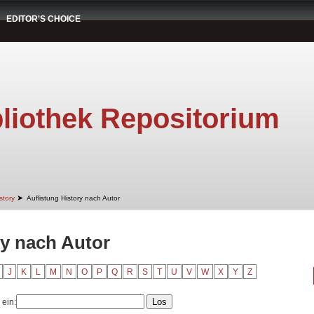
EDITOR'S CHOICE
liothek Repositorium
➤
story
Auflistung History nach Autor
ry nach Autor
J
K
L
M
N
O
P
Q
R
S
T
U
V
W
X
Y
Z
 ein: