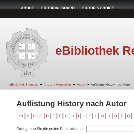
ABOUT
EDITORIAL BOARD
EDITOR'S CHOICE
eBibliothek R
➤
➤
➤
eBibliothek Startseite
Arts and Humanities
History
Auflistung History nach Autor
Auflistung History nach Autor
0-9
A
B
C
D
E
F
G
H
I
J
K
L
M
N
O
P
Q
Oder geben Sie die ersten Buchstaben ein: