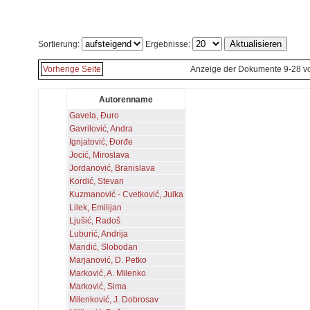
Sortierung:
Ergebnisse:
Vorherige Seite
Anzeige der Dokumente 9-28 v
Autorenname
Gavela, Đuro
Gavrilović, Andra
Ignjatović, Đorđe
Jocić, Miroslava
Jordanović, Branislava
Kordić, Stevan
Kuzmanović - Cvetković, Julka
Lilek, Emilijan
Ljušić, Radoš
Luburić, Andrija
Mandić, Slobodan
Marjanović, D. Petko
Marković, A. Milenko
Marković, Sima
Milenković, J. Dobrosav