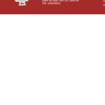
Bank account: 840-181 5666-68
V
PIB: 100046603
S