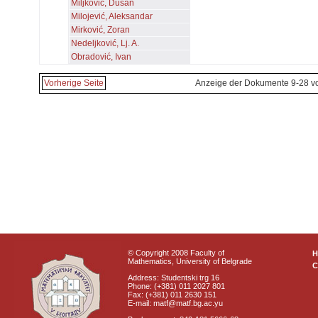
Miljković, Dušan
Milojević, Aleksandar
Mirković, Zoran
Nedeljković, Lj. A.
Obradović, Ivan
Vorherige Seite
Anzeige der Dokumente 9-28 v
© Copyright 2008 Faculty of
Mathematics, University of Belgrade
C
Address: Studentski trg 16
Phone: (+381) 011 2027 801
Fax: (+381) 011 2630 151
E-mail: matf@matf.bg.ac.yu