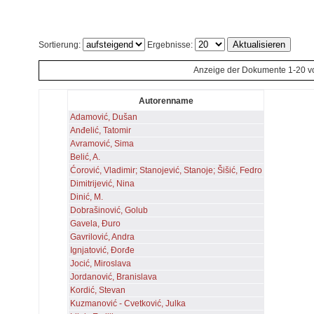
Sortierung:
Ergebnisse:
Anzeige der Dokumente 1-20 v
Autorenname
Adamović, Dušan
Anđelić, Tatomir
Avramović, Sima
Belić, A.
Ćorović, Vladimir; Stanojević, Stanoje; Šišić, Fedro
Dimitrijević, Nina
Dinić, M.
Dobrašinović, Golub
Gavela, Đuro
Gavrilović, Andra
Ignjatović, Đorđe
Jocić, Miroslava
Jordanović, Branislava
Kordić, Stevan
Kuzmanović - Cvetković, Julka