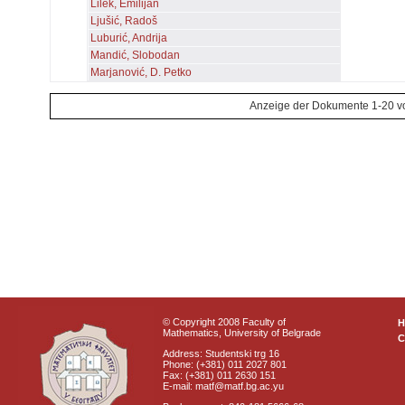
Lilek, Emilijan
Ljušić, Radoš
Luburić, Andrija
Mandić, Slobodan
Marjanović, D. Petko
Anzeige der Dokumente 1-20 v
© Copyright 2008 Faculty of
Mathematics, University of Belgrade
C
Address: Studentski trg 16
Phone: (+381) 011 2027 801
Fax: (+381) 011 2630 151
E-mail: matf@matf.bg.ac.yu