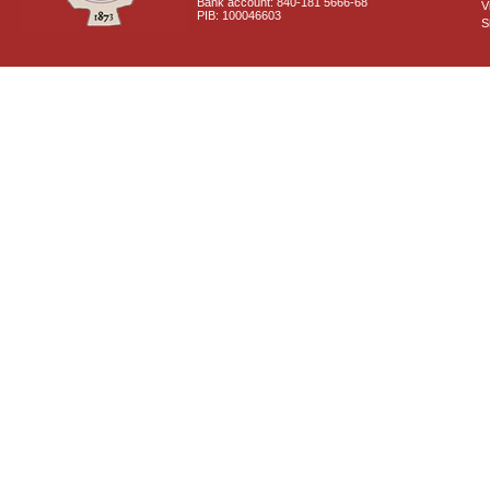
Bank account: 840-181 5666-68
V
PIB: 100046603
S