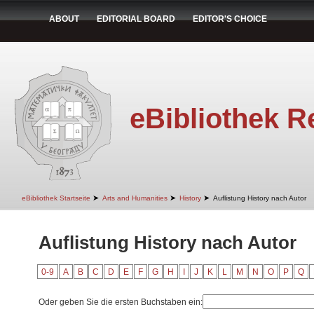
ABOUT
EDITORIAL BOARD
EDITOR'S CHOICE
eBibliothek R
➤
➤
➤
eBibliothek Startseite
Arts and Humanities
History
Auflistung History nach Autor
Auflistung History nach Autor
0-9
A
B
C
D
E
F
G
H
I
J
K
L
M
N
O
P
Q
Oder geben Sie die ersten Buchstaben ein: