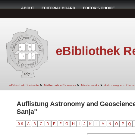
ABOUT
EDITORIAL BOARD
EDITOR'S CHOICE
eBibliothek R
➤
➤
➤
eBibliothek Startseite
Mathematical Sciences
Master works
Astronomy and Geosc
Auflistung Astronomy and Geoscience
Sanja"
0-9
A
B
C
D
E
F
G
H
I
J
K
L
M
N
O
P
Q