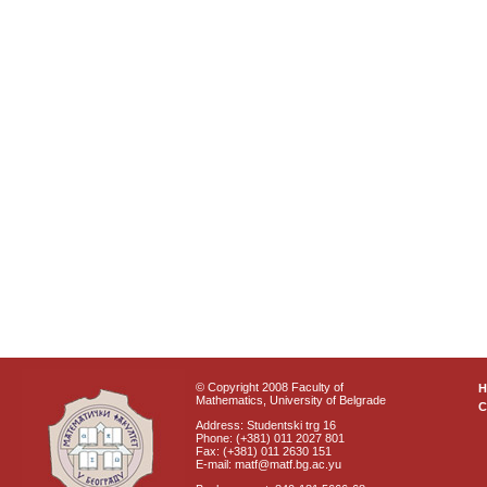
© Copyright 2008 Faculty of
Mathematics, University of Belgrade
C
Address: Studentski trg 16
Phone: (+381) 011 2027 801
Fax: (+381) 011 2630 151
E-mail: matf@matf.bg.ac.yu