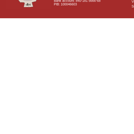
Bank account: 840-181 5666-68
V
PIB: 100046603
S