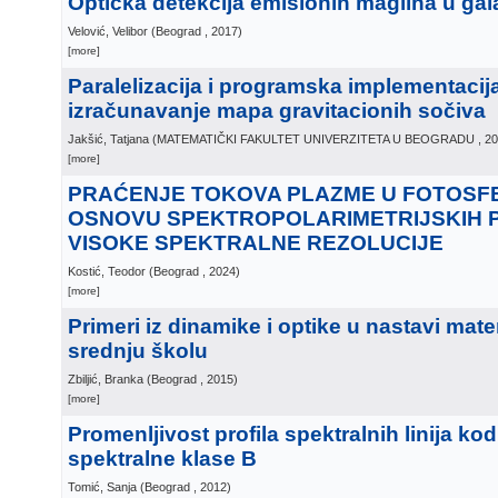
Optička detekcija emisionih maglina u gala
Velović, Velibor
(
Beograd
, 2017
)
[more]
Paralelizacija i programska implementacij
izračunavanje mapa gravitacionih sočiva
Jakšić, Tatjana
(
MATEMATIČKI FAKULTET UNIVERZITETA U BEOGRADU
, 2
[more]
PRAĆENJE TOKOVA PLAZME U FOTOSFE
OSNOVU SPEKTROPOLARIMETRIJSKIH
VISOKE SPEKTRALNE REZOLUCIJE
Kostić, Teodor
(
Beograd
, 2024
)
[more]
Primeri iz dinamike i optike u nastavi mat
srednju školu
Zbiljić, Branka
(
Beograd
, 2015
)
[more]
Promenljivost profila spektralnih linija k
spektralne klase B
Tomić, Sanja
(
Beograd
, 2012
)