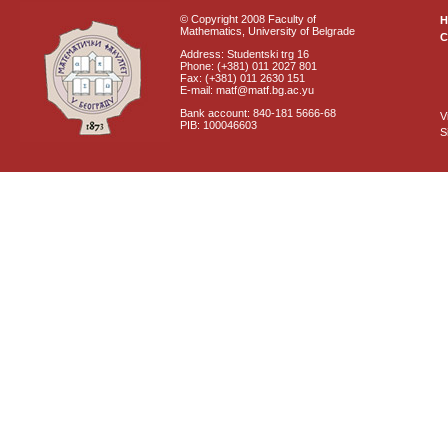
© Copyright 2008 Faculty of
Mathematics, University of Belgrade
C
Address: Studentski trg 16
Phone: (+381) 011 2027 801
Fax: (+381) 011 2630 151
E-mail: matf@matf.bg.ac.yu
Bank account: 840-181 5666-68
V
PIB: 100046603
S