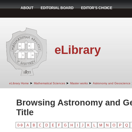
ABOUT
EDITORIAL BOARD
EDITOR'S CHOICE
eLibrary
➤
➤
➤
eLibrary Home
Mathematical Sciences
Master works
Astronomy and Geoscience
Browsing Astronomy and G
Title
0-9
A
B
C
D
E
F
G
H
I
J
K
L
M
N
O
P
Q