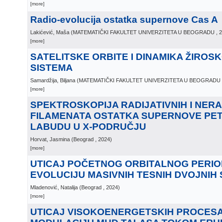
[more]
Radio-evolucija ostatka supernove Cas A
Lakićević, Maša
(
MATEMATIČKI FAKULTET UNIVERZITETA U BEOGRADU
, 
[more]
SATELITSKE ORBITE I DINAMIKA ŽIROS
SISTEMA
Samardžija, Biljana
(
MATEMATIČKI FAKULTET UNIVERZITETA U BEOGRADU
[more]
SPEKTROSKOPIJA RADIJATIVNIH I NERA
FILAMENATA OSTATKA SUPERNOVE PET
LABUDU U X-PODRUČJU
Horvat, Jasmina
(
Beograd
, 2024
)
[more]
UTICAJ POČETNOG ORBITALNOG PERIO
EVOLUCIJU MASIVNIH TESNIH DVOJNIH
Mladenović, Natalija
(
Beograd
, 2024
)
[more]
UTICAJ VISOKOENERGETSKIH PROCESA