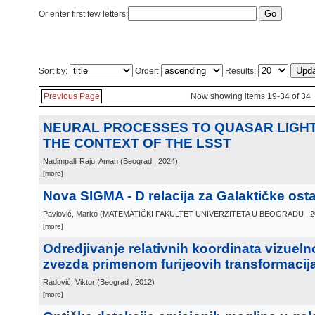
Or enter first few letters:
Sort by:
Order:
Results:
Previous Page
Now showing items 19-34 of 34
NEURAL PROCESSES TO QUASAR LIGHT
THE CONTEXT OF THE LSST
Nadimpalli Raju, Aman
(
Beograd
, 2024
)
[more]
Nova SIGMA - D relacija za Galaktičke ost
Pavlović, Marko
(
MATEMATIČKI FAKULTET UNIVERZITETA U BEOGRADU
, 
[more]
Odredjivanje relativnih koordinata vizueln
zvezda primenom furijeovih transformacij
Radović, Viktor
(
Beograd
, 2012
)
[more]