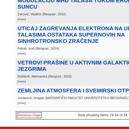
MODULACIJU MHD TALASA TOKOM ERUP
SUNCU
Zeković, Vladimir
(
Beograd
, 2012
)
[more]
UTICAJ ZAGREVANJA ELEKTRONA NA 
TALASIMA OSTATAKA SUPERNOVIH NA
SINHROTRONSKO ZRAČENJE
Petraš, Ivan
(
Beograd
, 2024
)
[more]
VETROVI PRAŠINE U AKTIVNIM GALAKTI
JEZGRIMA
Božilović, Aleksandra
(
Beograd
, 2023
)
[more]
ZEMLJINA ATMOSFERA I SVEMIRSKI OT
Jovanović, Dragan
(
MATEMATIČKI FAKULTET UNIVERZITETA U BEOGRADU
[more]
Previous Page
Now showing items 19-34 of 34