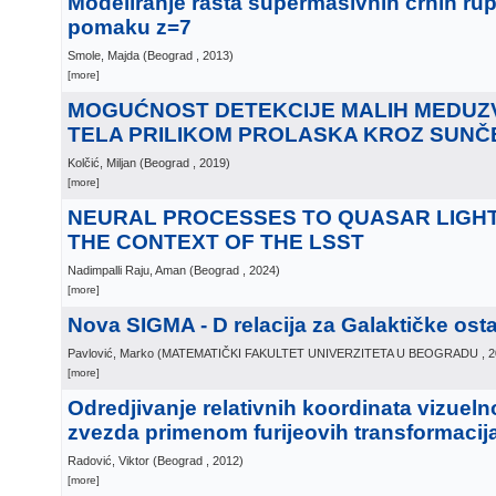
Modeliranje rasta supermasivnih crnih r
pomaku z=7
Smole, Majda
(
Beograd
, 2013
)
[more]
MOGUĆNOST DETEKCIJE MALIH MEDUZ
TELA PRILIKOM PROLASKA KROZ SUNČE
Kolčić, Miljan
(
Beograd
, 2019
)
[more]
NEURAL PROCESSES TO QUASAR LIGHT
THE CONTEXT OF THE LSST
Nadimpalli Raju, Aman
(
Beograd
, 2024
)
[more]
Nova SIGMA - D relacija za Galaktičke ost
Pavlović, Marko
(
MATEMATIČKI FAKULTET UNIVERZITETA U BEOGRADU
, 
[more]
Odredjivanje relativnih koordinata vizueln
zvezda primenom furijeovih transformacij
Radović, Viktor
(
Beograd
, 2012
)
[more]