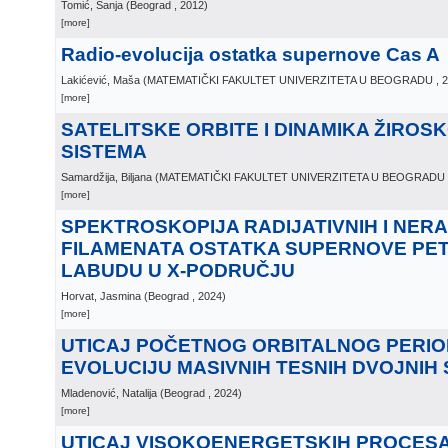
Tomić, Sanja
(
Beograd
, 2012
)
[more]
Radio-evolucija ostatka supernove Cas A
Lakićević, Maša
(
MATEMATIČKI FAKULTET UNIVERZITETA U BEOGRADU
, 
[more]
SATELITSKE ORBITE I DINAMIKA ŽIROS
SISTEMA
Samardžija, Biljana
(
MATEMATIČKI FAKULTET UNIVERZITETA U BEOGRADU
[more]
SPEKTROSKOPIJA RADIJATIVNIH I NERA
FILAMENATA OSTATKA SUPERNOVE PET
LABUDU U X-PODRUČJU
Horvat, Jasmina
(
Beograd
, 2024
)
[more]
UTICAJ POČETNOG ORBITALNOG PERIO
EVOLUCIJU MASIVNIH TESNIH DVOJNIH
Mladenović, Natalija
(
Beograd
, 2024
)
[more]
UTICAJ VISOKOENERGETSKIH PROCESA