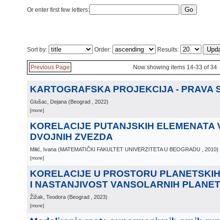
Or enter first few letters:
Sort by:
Order:
Results:
Previous Page
Now showing items 14-33 of 34
KARTOGRAFSKA PROJEKCIJA - PRAVA S
Glušac, Dejana
(
Beograd
, 2022
)
[more]
KORELACIJE PUTANJSKIH ELEMENATA 
DVOJNIH ZVEZDA
Milić, Ivana
(
MATEMATIČKI FAKULTET UNIVERZITETA U BEOGRADU
, 2010
)
[more]
KORELACIJE U PROSTORU PLANETSKI
I NASTANJIVOST VANSOLARNIH PLANE
Žižak, Teodora
(
Beograd
, 2023
)
[more]