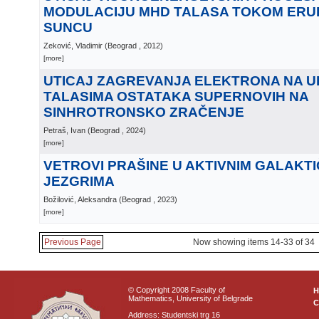
MODULACIJU MHD TALASA TOKOM ERUP
SUNCU
Zeković, Vladimir
(
Beograd
, 2012
)
[more]
UTICAJ ZAGREVANJA ELEKTRONA NA 
TALASIMA OSTATAKA SUPERNOVIH NA
SINHROTRONSKO ZRAČENJE
Petraš, Ivan
(
Beograd
, 2024
)
[more]
VETROVI PRAŠINE U AKTIVNIM GALAKTI
JEZGRIMA
Božilović, Aleksandra
(
Beograd
, 2023
)
[more]
Previous Page
Now showing items 14-33 of 34
© Copyright 2008 Faculty of
Mathematics, University of Belgrade
C
Address: Studentski trg 16