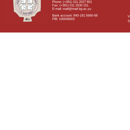
Phone: (+381) 011 2027 801
Fax: (+381) 011 2630 151
E-mail: matf@matf.bg.ac.yu
Bank account: 840-181 5666-68
V
PIB: 100046603
S