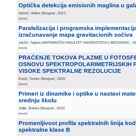
Optička detekcija emisionih maglina u gala
Velović, Velibor
(
Beograd
, 2017
)
[more]
Paralelizacija i programska implementacij
izračunavanje mapa gravitacionih sočiva
Jakšić, Tatjana
(
MATEMATIČKI FAKULTET UNIVERZITETA U BEOGRADU
, 2
[more]
PRAĆENJE TOKOVA PLAZME U FOTOSFE
OSNOVU SPEKTROPOLARIMETRIJSKIH
VISOKE SPEKTRALNE REZOLUCIJE
Kostić, Teodor
(
Beograd
, 2024
)
[more]
Primeri iz dinamike i optike u nastavi mat
srednju školu
Zbiljić, Branka
(
Beograd
, 2015
)
[more]
Promenljivost profila spektralnih linija k
spektralne klase B