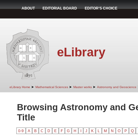
ABOUT
EDITORIAL BOARD
EDITOR'S CHOICE
eLibrary
➤
➤
➤
eLibrary Home
Mathematical Sciences
Master works
Astronomy and Geoscience
Browsing Astronomy and G
Title
0-9
A
B
C
D
E
F
G
H
I
J
K
L
M
N
O
P
Q