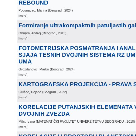
REBOUND
Podunavac, Marina
(
Beograd
, 2024
)
[more]
Formiranje ultrakompaktnih patuljastih gal
Obuljen, Andrej
(
Beograd
, 2013
)
[more]
FOTOMETRIJSKA POSMATRANJA I ANALI
SJAJA TESNIH DVOJNIH SISTEMA RZ UMI
UMA
Grozdanović, Marko
(
Beograd
, 2024
)
[more]
KARTOGRAFSKA PROJEKCIJA - PRAVA S
Glušac, Dejana
(
Beograd
, 2022
)
[more]
KORELACIJE PUTANJSKIH ELEMENATA 
DVOJNIH ZVEZDA
Milić, Ivana
(
MATEMATIČKI FAKULTET UNIVERZITETA U BEOGRADU
, 2010
)
[more]