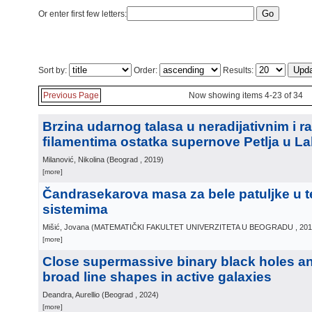
Or enter first few letters:
Sort by:
Order:
Results:
Previous Page
Now showing items 4-23 of 34
Brzina udarnog talasa u neradijativnim i ra
ﬁlamentima ostatka supernove Petlja u L
Milanović, Nikolina
(
Beograd
, 2019
)
[more]
Čandrasekarova masa za bele patuljke u 
sistemima
Mišić, Jovana
(
MATEMATIČKI FAKULTET UNIVERZITETA U BEOGRADU
, 20
[more]
Close supermassive binary black holes a
broad line shapes in active galaxies
Deandra, Aurellio
(
Beograd
, 2024
)
[more]