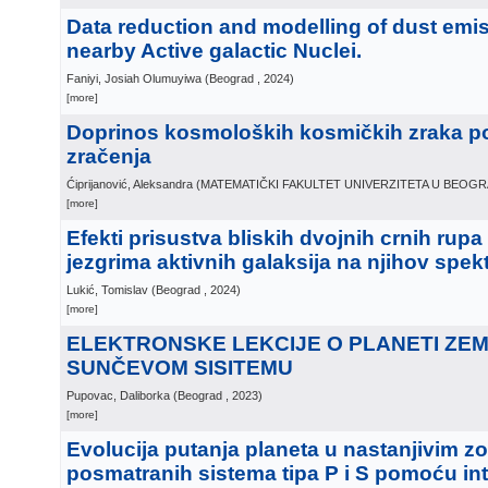
Data reduction and modelling of dust emis
nearby Active galactic Nuclei.
Faniyi, Josiah Olumuyiwa
(
Beograd
, 2024
)
[more]
Doprinos kosmoloških kosmičkih zraka po
zračenja
Ćiprijanović, Aleksandra
(
MATEMATIČKI FAKULTET UNIVERZITETA U BEOG
[more]
Efekti prisustva bliskih dvojnih crnih rup
jezgrima aktivnih galaksija na njihov spek
Lukić, Tomislav
(
Beograd
, 2024
)
[more]
ELEKTRONSKE LEKCIJE O PLANETI ZEML
SUNČEVOM SISITEMU
Pupovac, Daliborka
(
Beograd
, 2023
)
[more]
Evolucija putanja planeta u nastanjivim 
posmatranih sistema tipa P i S pomoću in