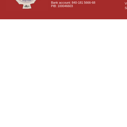
Bank account: 840-181 5666-68
V
PIB: 100046603
S