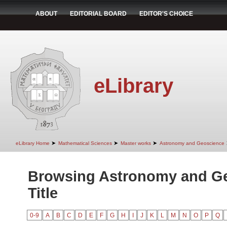
ABOUT
EDITORIAL BOARD
EDITOR'S CHOICE
eLibrary
➤
➤
➤
eLibrary Home
Mathematical Sciences
Master works
Astronomy and Geoscience
Browsing Astronomy and G
Title
0-9
A
B
C
D
E
F
G
H
I
J
K
L
M
N
O
P
Q