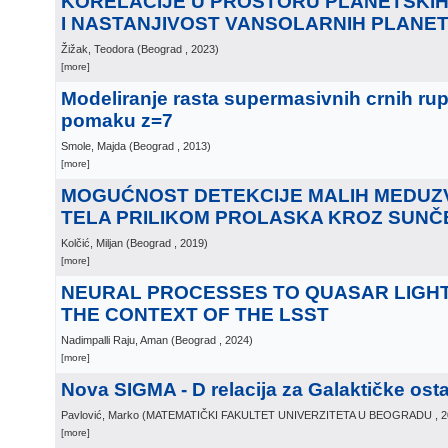
KORELACIJE U PROSTORU PLANETSKI
I NASTANJIVOST VANSOLARNIH PLANE
Žižak, Teodora
(
Beograd
, 2023
)
[more]
Modeliranje rasta supermasivnih crnih r
pomaku z=7
Smole, Majda
(
Beograd
, 2013
)
[more]
MOGUĆNOST DETEKCIJE MALIH MEDUZ
TELA PRILIKOM PROLASKA KROZ SUNČE
Kolčić, Miljan
(
Beograd
, 2019
)
[more]
NEURAL PROCESSES TO QUASAR LIGHT
THE CONTEXT OF THE LSST
Nadimpalli Raju, Aman
(
Beograd
, 2024
)
[more]
Nova SIGMA - D relacija za Galaktičke ost
Pavlović, Marko
(
MATEMATIČKI FAKULTET UNIVERZITETA U BEOGRADU
, 
[more]