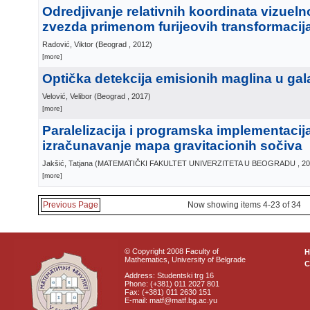
Odredjivanje relativnih koordinata vizueln
zvezda primenom furijeovih transformacij
Radović, Viktor
(
Beograd
, 2012
)
[more]
Optička detekcija emisionih maglina u gala
Velović, Velibor
(
Beograd
, 2017
)
[more]
Paralelizacija i programska implementacij
izračunavanje mapa gravitacionih sočiva
Jakšić, Tatjana
(
MATEMATIČKI FAKULTET UNIVERZITETA U BEOGRADU
, 2
[more]
Previous Page
Now showing items 4-23 of 34
© Copyright 2008 Faculty of
Mathematics, University of Belgrade
C
Address: Studentski trg 16
Phone: (+381) 011 2027 801
Fax: (+381) 011 2630 151
E-mail: matf@matf.bg.ac.yu