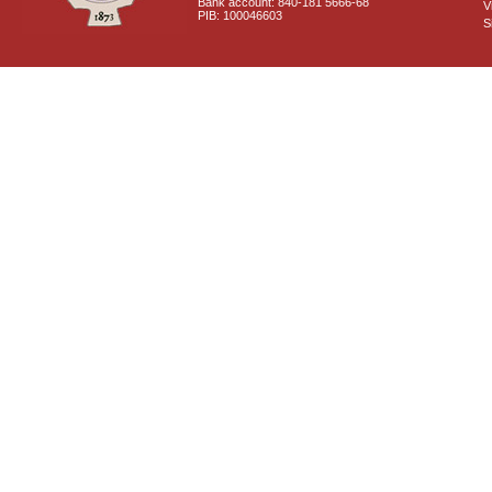
Bank account: 840-181 5666-68
V
PIB: 100046603
S