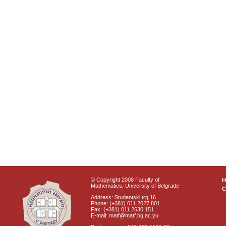
© Copyright 2008 Faculty of
Mathematics, University of Belgrade
C
Address: Studentski trg 16
Phone: (+381) 011 2027 801
Fax: (+381) 011 2630 151
E-mail: matf@matf.bg.ac.yu