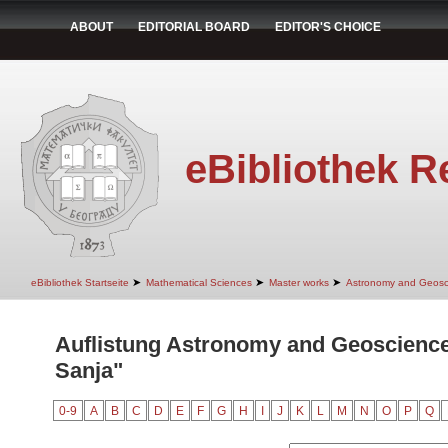
ABOUT
EDITORIAL BOARD
EDITOR'S CHOICE
eBibliothek R
➤
➤
➤
eBibliothek Startseite
Mathematical Sciences
Master works
Astronomy and Geosc
Auflistung Astronomy and Geoscience
Sanja"
0-9
A
B
C
D
E
F
G
H
I
J
K
L
M
N
O
P
Q