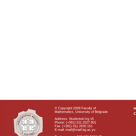
© Copyright 2008 Faculty of
Mathematics, University of Belgrade
C
Address: Studentski trg 16
Phone: (+381) 011 2027 801
Fax: (+381) 011 2630 151
E-mail: matf@matf.bg.ac.yu