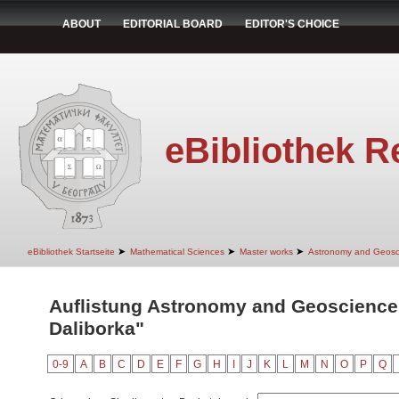
ABOUT
EDITORIAL BOARD
EDITOR'S CHOICE
eBibliothek R
➤
➤
➤
eBibliothek Startseite
Mathematical Sciences
Master works
Astronomy and Geosc
Auflistung Astronomy and Geoscience
Daliborka"
0-9
A
B
C
D
E
F
G
H
I
J
K
L
M
N
O
P
Q