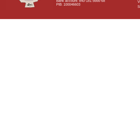
Bank account: 840-181 5666-68
V
PIB: 100046603
S